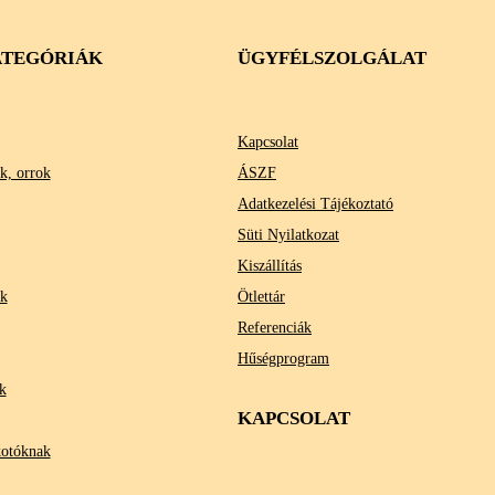
TEGÓRIÁK
ÜGYFÉLSZOLGÁLAT
Kapcsolat
k, orrok
ÁSZF
Adatkezelési Tájékoztató
Süti Nyilatkozat
Kiszállítás
ok
Ötlettár
Referenciák
Hűségprogram
k
KAPCSOLAT
kotóknak