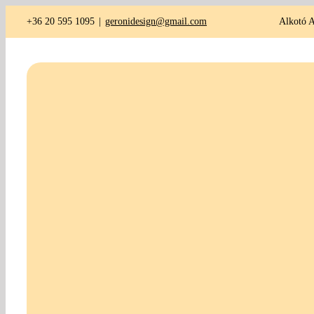
Kihagyás
+36 20 595 1095
|
geronidesign@gmail.com