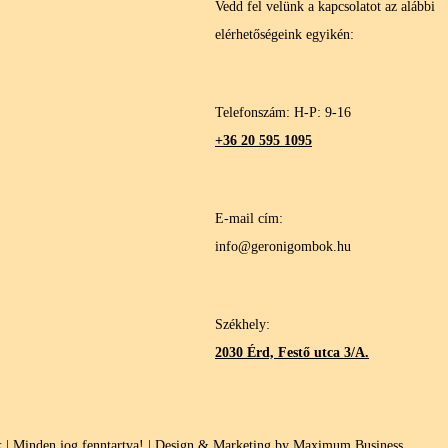
Vedd fel velünk a kapcsolatot az alábbi
elérhetőségeink egyikén:
Telefonszám: H-P: 9-16
+36 20 595 1095
E-mail cím:
info@geronigombok.hu
Székhely:
2030 Érd, Festő utca 3/A.
| Minden jog fenntartva! | Design & Marketing by Maximum Business