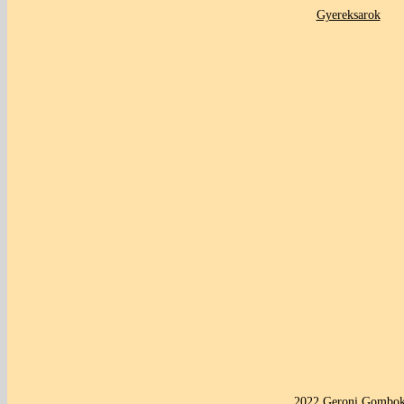
Gyereksarok
2022 Geroni Gombok 