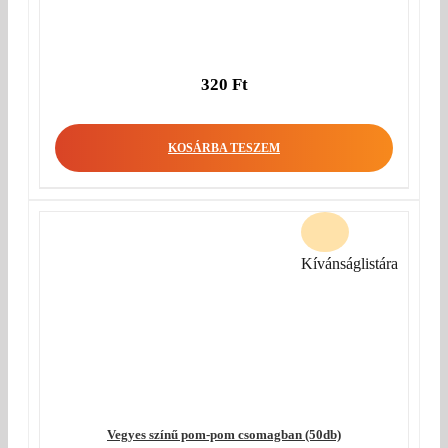
320
Ft
KOSÁRBA TESZEM
Kívánságlistára
Vegyes színű pom-pom csomagban (50db)