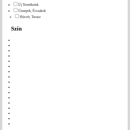
Új Termékeink
Ünnepek, Évszakok
Húsvét, Tavasz
Szín