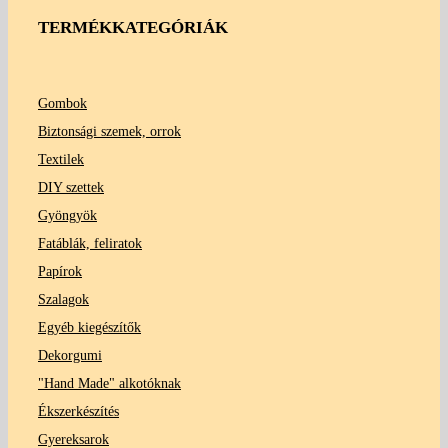
TERMÉKKATEGÓRIÁK
Gombok
Biztonsági szemek, orrok
Textilek
DIY szettek
Gyöngyök
Fatáblák, feliratok
Papírok
Szalagok
Egyéb kiegészítők
Dekorgumi
"Hand Made" alkotóknak
Ékszerkészítés
Gyereksarok