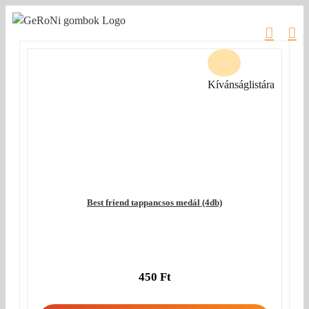
Kihagyás
Kívánságlistára
Best friend tappancsos medál (4db)
450
Ft