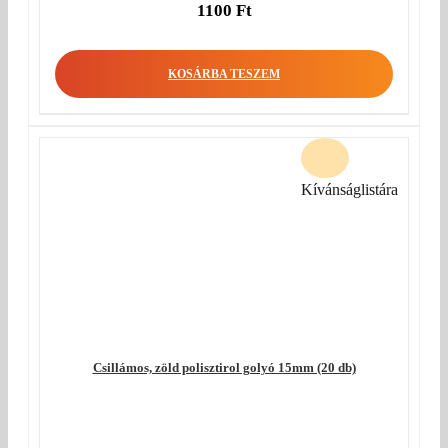
1100
Ft
KOSÁRBA TESZEM
Kívánságlistára
Csillámos, zöld polisztirol golyó 15mm (20 db)