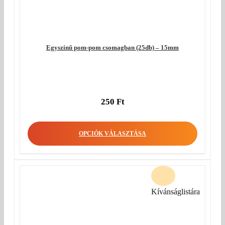
Egyszínű pom-pom csomagban (25db) – 15mm
250
Ft
OPCIÓK VÁLASZTÁSA
Kívánságlistára