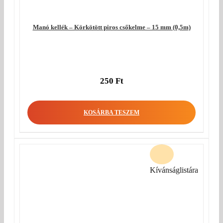
Manó kellék – Körkötött piros csőkelme – 15 mm (0,5m)
250
Ft
KOSÁRBA TESZEM
Kívánságlistára