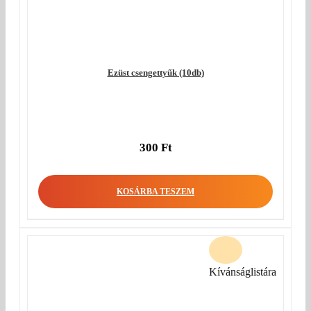
Ezüst csengettyűk (10db)
300
Ft
KOSÁRBA TESZEM
Kívánságlistára