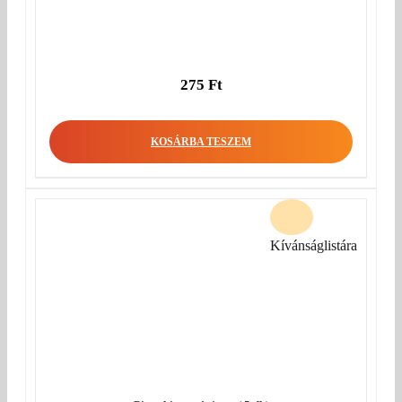
275
Ft
KOSÁRBA TESZEM
Kívánságlistára