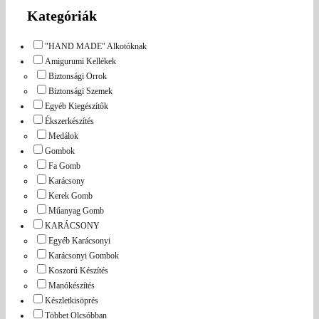
Kategóriák
"HAND MADE" Alkotóknak
Amigurumi Kellékek
Biztonsági Orrok
Biztonsági Szemek
Egyéb Kiegészítők
Ékszerkészítés
Medálok
Gombok
Fa Gomb
Karácsony
Kerek Gomb
Műanyag Gomb
KARÁCSONY
Egyéb Karácsonyi
Karácsonyi Gombok
Koszorú Készítés
Manókészítés
Készletkisöprés
Többet Olcsóbban