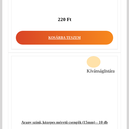
220
Ft
KOSÁRBA TESZEM
Kívánságlistára
Arany színű, közepes méretű csengők (15mm) – 10 db