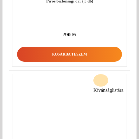
Piros biztonsági orr ( 5 db)
290
Ft
KOSÁRBA TESZEM
Kívánságlistára