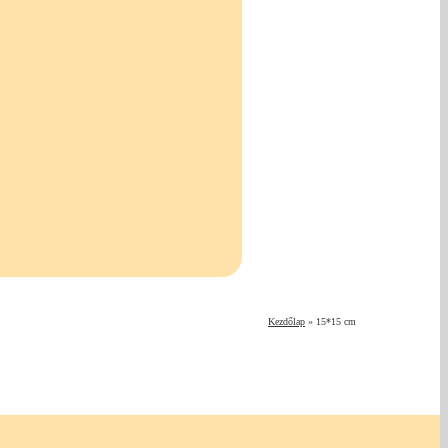
Kezdőlap
»
15*15 cm