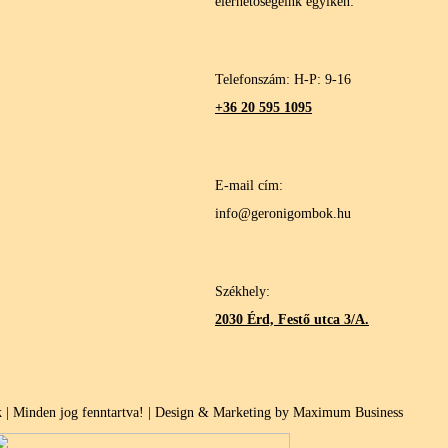
elérhetőségeink egyikén:
Telefonszám: H-P: 9-16
+36 20 595 1095
E-mail cím:
info@geronigombok.hu
Székhely:
2030 Érd, Festő utca 3/A.
| Minden jog fenntartva! | Design & Marketing by Maximum Business