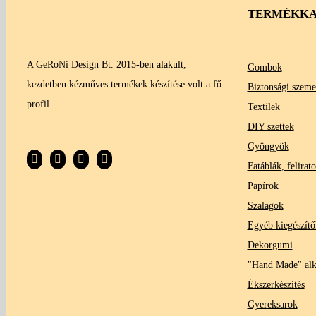
TERMÉKKA
A GeRoNi Design Bt. 2015-ben alakult,
Gombok
kezdetben kézműves termékek készítése volt a fő
Biztonsági szeme
profil.
Textilek
DIY szettek
Gyöngyök
Fatáblák, felirat
Papírok
Szalagok
Egyéb kiegészítő
Dekorgumi
"Hand Made" al
Ékszerkészítés
Gyereksarok