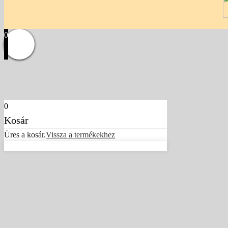
0
0
Kosár
Üres a kosár.
Vissza a termékekhez