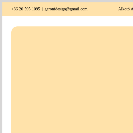
Kihagyás
+36 20 595 1095
|
geronidesign@gmail.com