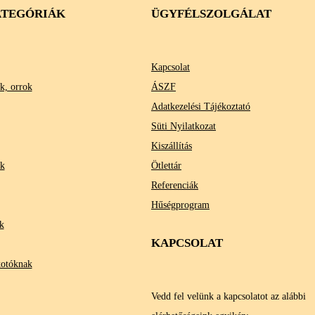
TEGÓRIÁK
ÜGYFÉLSZOLGÁLAT
Kapcsolat
k, orrok
ÁSZF
Adatkezelési Tájékoztató
Süti Nyilatkozat
Kiszállítás
ok
Ötlettár
Referenciák
Hűségprogram
k
KAPCSOLAT
kotóknak
Vedd fel velünk a kapcsolatot az alábbi