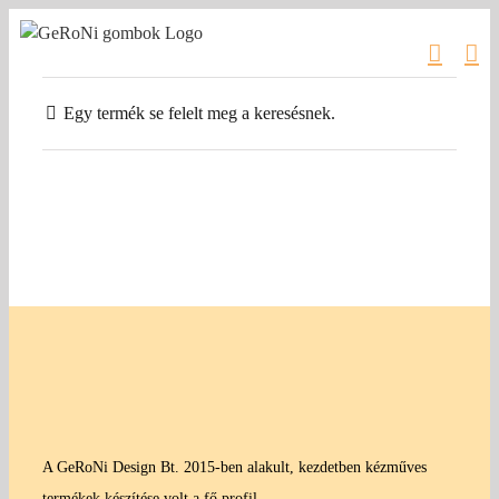
Kihagyás
Egy termék se felelt meg a keresésnek.
A GeRoNi Design Bt. 2015-ben alakult, kezdetben kézműves
termékek készítése volt a fő profil.