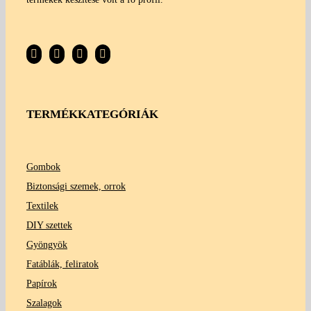
TERMÉKKATEGÓRIÁK
Gombok
Biztonsági szemek, orrok
Textilek
DIY szettek
Gyöngyök
Fatáblák, feliratok
Papírok
Szalagok