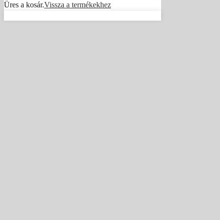
Üres a kosár.
Vissza a termékekhez