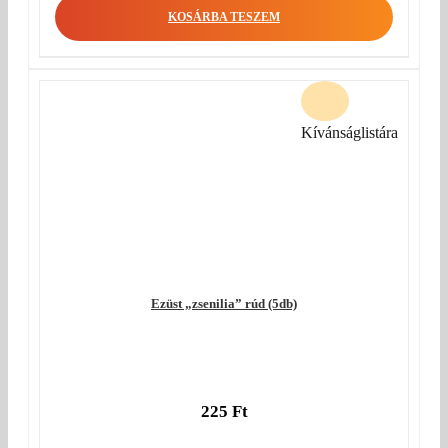
KOSÁRBA TESZEM
Kívánságlistára
Ezüst „zsenilia” rúd (5db)
225
Ft