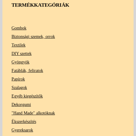
TERMÉKKATEGÓRIÁK
Gombok
Biztonsági szemek, orrok
Textilek
DIY szettek
Gyöngyök
Fatáblák, feliratok
Papírok
Szalagok
Egyéb kiegészítők
Dekorgumi
"Hand Made" alkotóknak
Ékszerkészítés
Gyereksarok