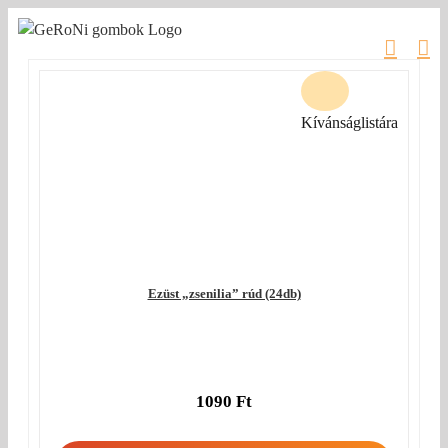
Kihagyás
Kívánságlistára
Ezüst „zsenilia” rúd (24db)
1090
Ft