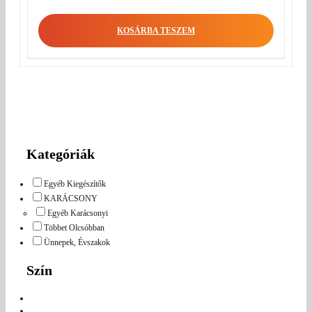
KOSÁRBA TESZEM
Kategóriák
Egyéb Kiegészítők
KARÁCSONY
Egyéb Karácsonyi
Többet Olcsóbban
Ünnepek, Évszakok
Szín