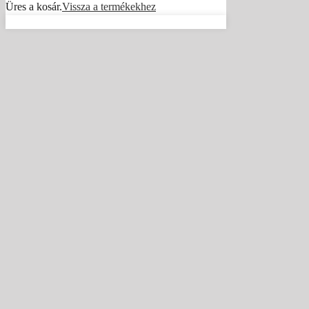
Üres a kosár.
Vissza a termékekhez