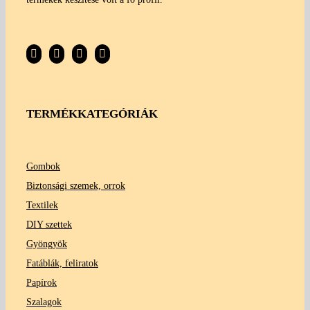
TERMÉKKATEGÓRIÁK
Gombok
Biztonsági szemek, orrok
Textilek
DIY szettek
Gyöngyök
Fatáblák, feliratok
Papírok
Szalagok