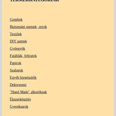
Gombok
Biztonsági szemek, orrok
Textilek
DIY szettek
Gyöngyök
Fatáblák, feliratok
Papírok
Szalagok
Egyéb kiegészítők
Dekorgumi
"Hand Made" alkotóknak
Ékszerkészítés
Gyereksarok