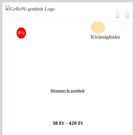
Kihagyás
8%
Kívánságlistára
Hónapos fa gombok
38
Ft
420
Ft
–