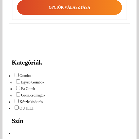
OPCIÓK VÁLASZTÁSA
Kategóriák
Gombok
Egyéb Gombok
Fa Gomb
Gombcsomagok
Készletkisöprés
OUTLET
Szín