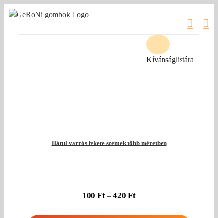
Kihagyás
Kívánságlistára
Hátul varrós fekete szemek több méretben
100
Ft
420
Ft
–