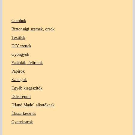
Gombok
Biztonsági szemek, orrok
Textilek
DIY szettek
Gyöngyök
Fatáblák, feliratok
Papírok
Szalagok
Egyéb kiegészítők
Dekorgumi
"Hand Made" alkotóknak
Ékszerkészítés
Gyereksarok