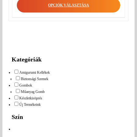
OPCIÓK VÁLASZTÁSA
Kategóriák
Amigurumi Kellékek
Biztonsági Szemek
Gombok
Műanyag Gomb
Készletkisöprés
Új Termékeink
Szín