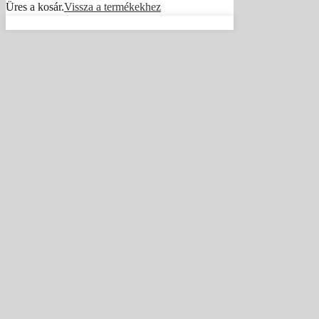
Üres a kosár.
Vissza a termékekhez