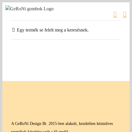
Kihagyás
Egy termék se felelt meg a keresésnek.
A GeRoNi Design Bt. 2015-ben alakult, kezdetben kézműves
termékek készítése volt a fő profil.