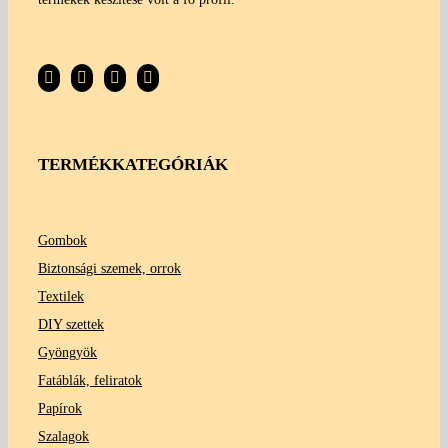
TERMÉKKATEGÓRIÁK
Gombok
Biztonsági szemek, orrok
Textilek
DIY szettek
Gyöngyök
Fatáblák, feliratok
Papírok
Szalagok