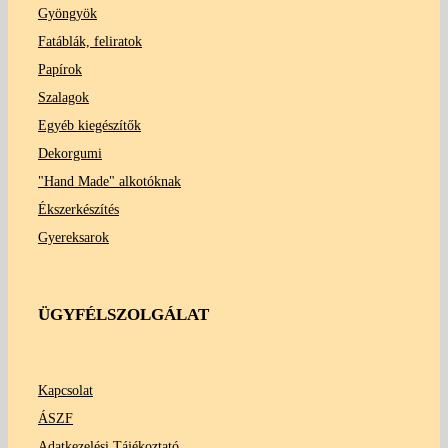
Gyöngyök
Fatáblák, feliratok
Papírok
Szalagok
Egyéb kiegészítők
Dekorgumi
"Hand Made" alkotóknak
Ékszerkészítés
Gyereksarok
ÜGYFÉLSZOLGÁLAT
Kapcsolat
ÁSZF
Adatkezelési Tájékoztató