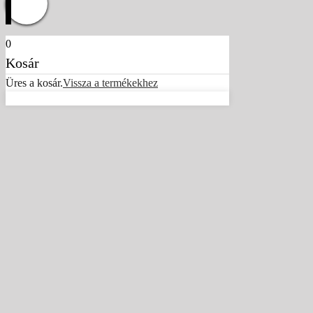
0
Kosár
Üres a kosár.
Vissza a termékekhez