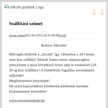
Kihagyás
Szállítási szünet
geroni_admin
2021-04-22T13:28:32+00:00
Egyéb
|
Kedves Alkotók!
Hétvégén költözik a „hivatal”,ìgy várhatóan a 29-i heten
nem lesz szàllìtàs! Akinek fontos lenne alapanyaghoz
jutni,kèrem a most következô heten adja le rendelèsèt (24-
26-ig lesz szàllítàs) ! A rendelèsek fogadàsa zavartalanul
mûködik!
Megèrtèseteket köszönjük!
Ha ezzel kapcsolatban kèrdèsetek,kèrèsetek merülne
fel,keressetek üzenetben!
www.geronigombok.hu