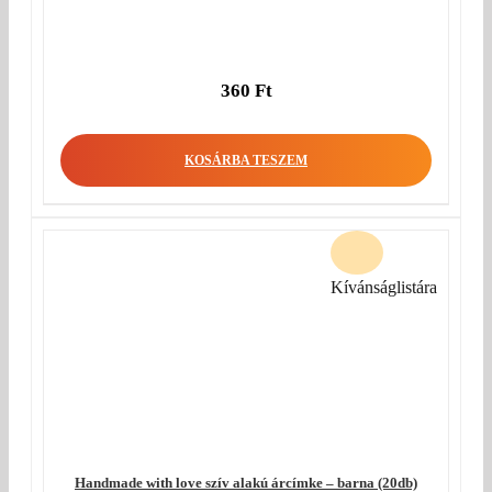
360
Ft
KOSÁRBA TESZEM
Kívánságlistára
Handmade with love szív alakú árcímke – barna (20db)