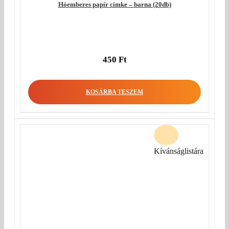
Hóemberes papír címke – barna (20db)
450
Ft
KOSÁRBA TESZEM
Kívánságlistára