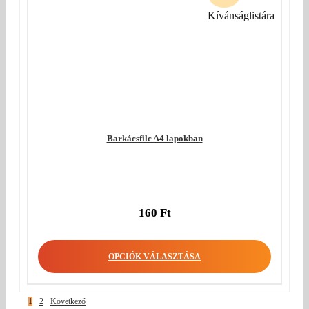
Kívánságlistára
Barkácsfilc A4 lapokban
160
Ft
OPCIÓK VÁLASZTÁSA
1
2
Következő