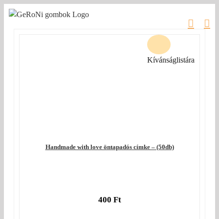
Kihagyás
Kívánságlistára
Handmade with love öntapadós címke – (50db)
400
Ft