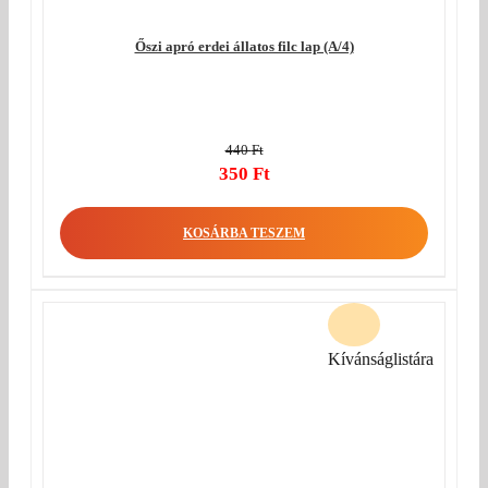
Őszi apró erdei állatos filc lap (A/4)
440
Ft
Original
350
Ft
price
Current
was:
price
KOSÁRBA TESZEM
440 Ft.
is:
350 Ft.
Kívánságlistára