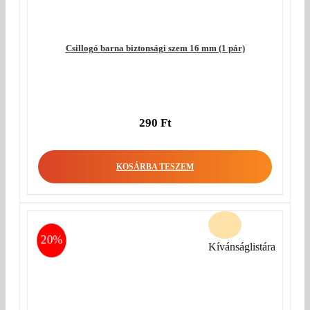
Csillogó barna biztonsági szem 16 mm (1 pár)
290
Ft
KOSÁRBA TESZEM
20%
Kívánságlistára