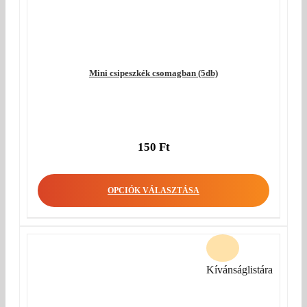
Mini csipeszkék csomagban (5db)
150
Ft
OPCIÓK VÁLASZTÁSA
Kívánságlistára