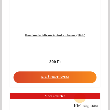
Hand made feliratú árcímke – barna (10db)
300
Ft
KOSÁRBA TESZEM
Nincs készleten
Kívánságlistára