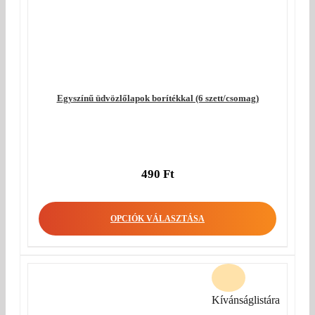
Egyszínű üdvözlőlapok borítékkal (6 szett/csomag)
490
Ft
OPCIÓK VÁLASZTÁSA
Kívánságlistára