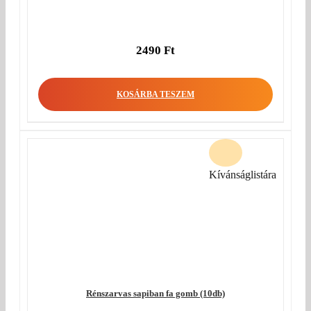
2490
Ft
KOSÁRBA TESZEM
Kívánságlistára
Rénszarvas sapiban fa gomb (10db)