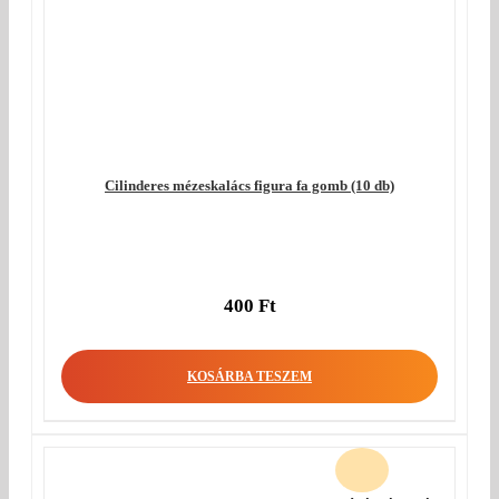
Cilinderes mézeskalács figura fa gomb (10 db)
400
Ft
KOSÁRBA TESZEM