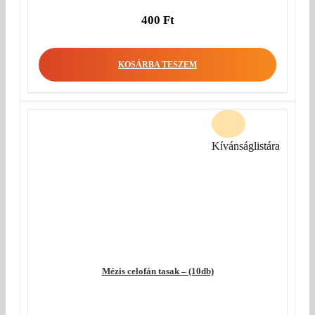
400
Ft
KOSÁRBA TESZEM
Kívánságlistára
Mézis celofán tasak – (10db)