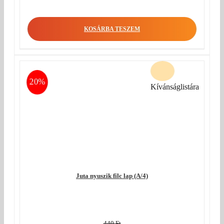
KOSÁRBA TESZEM
20%
Kívánságlistára
Juta nyuszik filc lap (A/4)
440
Ft