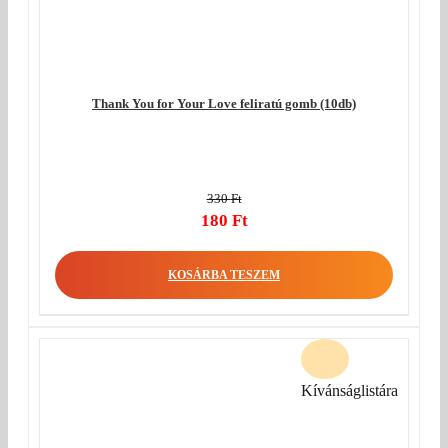
Thank You for Your Love feliratú gomb (10db)
330
Ft
Original
180
Ft
price
Current
was:
price
KOSÁRBA TESZEM
330 Ft.
is:
180 Ft.
Kívánságlistára