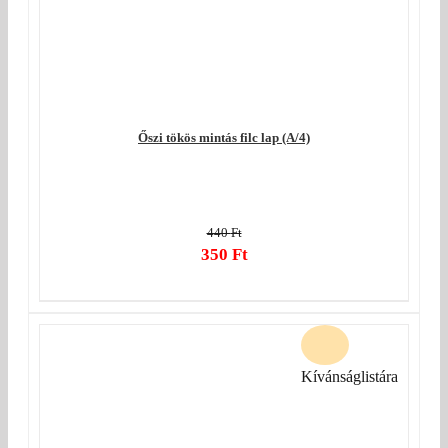
Őszi tökös mintás filc lap (A/4)
440
Ft
Original
350
Ft
price
Current
was:
price
440 Ft.
is:
350 Ft.
Kívánságlistára