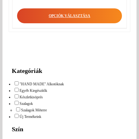
OPCIÓK VÁLASZTÁSA
Kategóriák
"HAND MADE" Alkotóknak
Egyéb Kiegészítők
Készletkisöprés
Szalagok
Szalagok Méterre
Új Termékeink
Szín