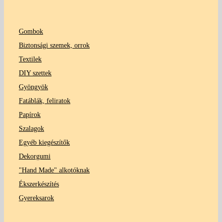
Gombok
Biztonsági szemek, orrok
Textilek
DIY szettek
Gyöngyök
Fatáblák, feliratok
Papírok
Szalagok
Egyéb kiegészítők
Dekorgumi
"Hand Made" alkotóknak
Ékszerkészítés
Gyereksarok