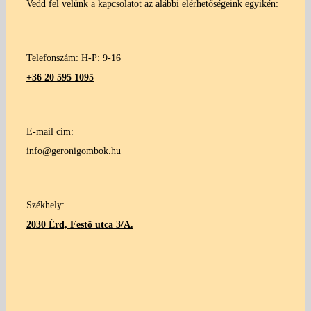
Vedd fel velünk a kapcsolatot az alábbi elérhetőségeink egyikén:
Telefonszám: H-P: 9-16
+36 20 595 1095
E-mail cím:
info@geronigombok.hu
Székhely:
2030 Érd, Festő utca 3/A.