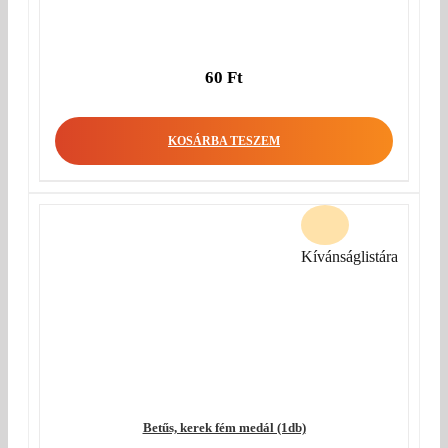
60
Ft
KOSÁRBA TESZEM
Kívánságlistára
Betűs, kerek fém medál (1db)