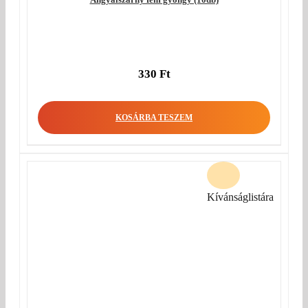
330
Ft
KOSÁRBA TESZEM
Kívánságlistára