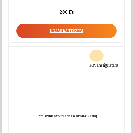
200
Ft
KOSÁRBA TESZEM
Kívánságlistára
Fém színű szív medál felirattal (1db)