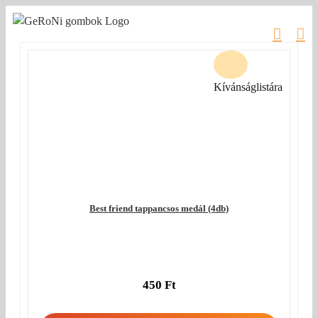
Kihagyás
Kívánságlistára
Best friend tappancsos medál (4db)
450
Ft