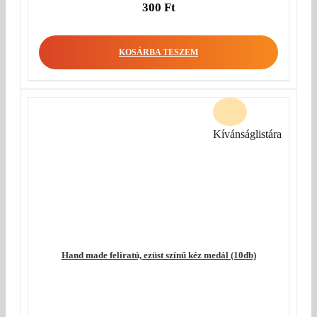
300
Ft
KOSÁRBA TESZEM
Kívánságlistára
Hand made feliratú, ezüst színű kéz medál (10db)