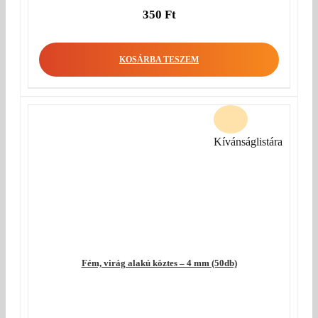
350
Ft
KOSÁRBA TESZEM
Kívánságlistára
Fém, virág alakú köztes – 4 mm (50db)