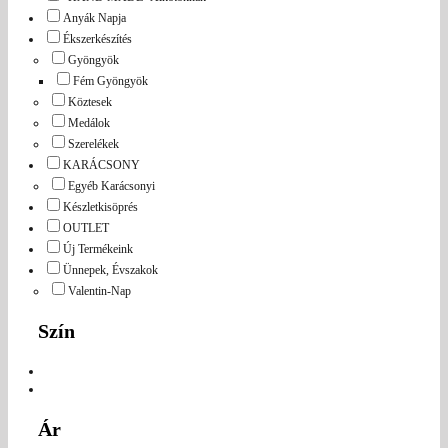
Anyák Napja
Ékszerkészítés
Gyöngyök
Fém Gyöngyök
Köztesek
Medálok
Szerelékek
KARÁCSONY
Egyéb Karácsonyi
Készletkisöprés
OUTLET
Új Termékeink
Ünnepek, Évszakok
Valentin-Nap
Szín
Ár