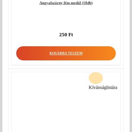
Angyalszárny fém medál (10db)
250
Ft
KOSÁRBA TESZEM
Kívánságlistára