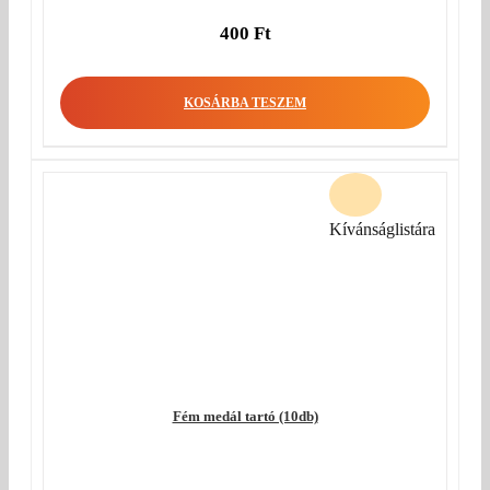
400
Ft
KOSÁRBA TESZEM
Kívánságlistára
Fém medál tartó (10db)