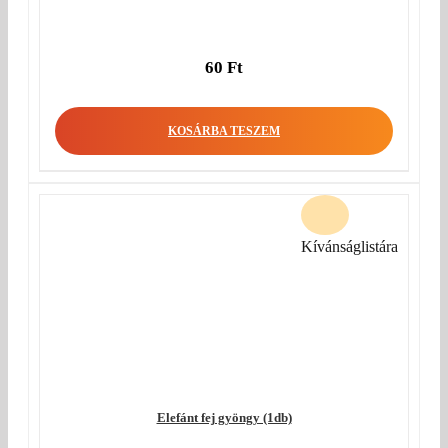
60
Ft
KOSÁRBA TESZEM
Kívánságlistára
Elefánt fej gyöngy (1db)