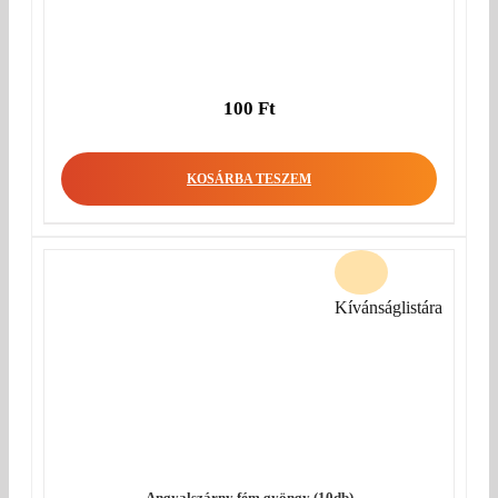
100
Ft
KOSÁRBA TESZEM
Kívánságlistára
Angyalszárny fém gyöngy (10db)