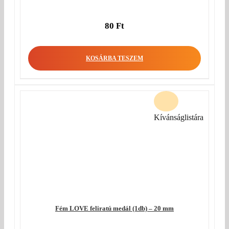
80
Ft
KOSÁRBA TESZEM
Kívánságlistára
Fém LOVE feliratú medál (1db) – 20 mm