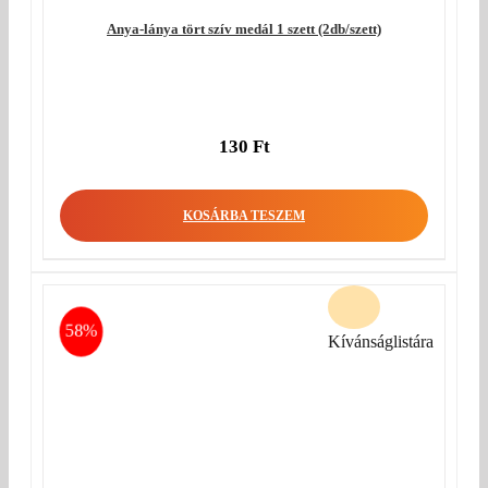
Anya-lánya tört szív medál 1 szett (2db/szett)
130
Ft
KOSÁRBA TESZEM
58%
Kívánságlistára