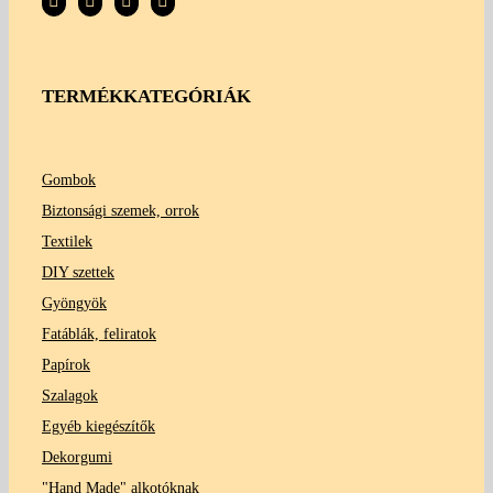
TERMÉKKATEGÓRIÁK
Gombok
Biztonsági szemek, orrok
Textilek
DIY szettek
Gyöngyök
Fatáblák, feliratok
Papírok
Szalagok
Egyéb kiegészítők
Dekorgumi
"Hand Made" alkotóknak