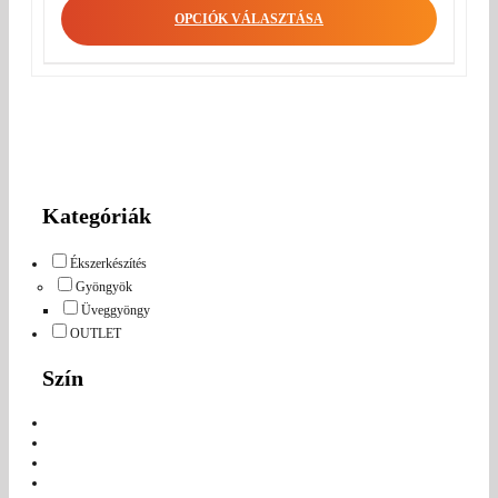
OPCIÓK VÁLASZTÁSA
Kategóriák
Ékszerkészítés
Gyöngyök
Üveggyöngy
OUTLET
Szín