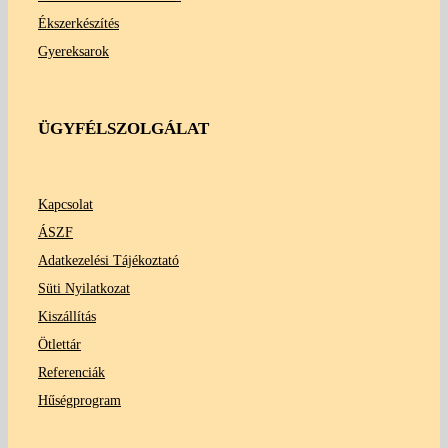
Ékszerkészítés
Gyereksarok
ÜGYFÉLSZOLGÁLAT
Kapcsolat
ÁSZF
Adatkezelési Tájékoztató
Süti Nyilatkozat
Kiszállítás
Ötlettár
Referenciák
Hűségprogram