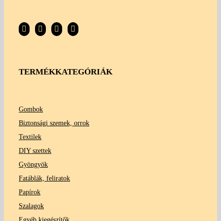
TERMÉKKATEGÓRIÁK
Gombok
Biztonsági szemek, orrok
Textilek
DIY szettek
Gyöngyök
Fatáblák, feliratok
Papírok
Szalagok
Egyéb kiegészítők