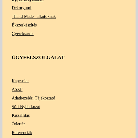
Dekorgumi
"Hand Made" alkotóknak
Ékszerkészítés
Gyereksarok
ÜGYFÉLSZOLGÁLAT
Kapcsolat
ÁSZF
Adatkezelési Tájékoztató
Süti Nyilatkozat
Kiszállítás
Ötlettár
Referenciák