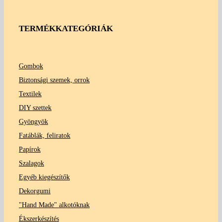
TERMÉKKATEGÓRIÁK
Gombok
Biztonsági szemek, orrok
Textilek
DIY szettek
Gyöngyök
Fatáblák, feliratok
Papírok
Szalagok
Egyéb kiegészítők
Dekorgumi
"Hand Made" alkotóknak
Ékszerkészítés