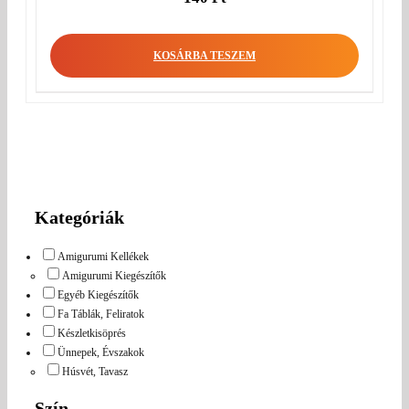
KOSÁRBA TESZEM
Kategóriák
Amigurumi Kellékek
Amigurumi Kiegészítők
Egyéb Kiegészítők
Fa Táblák, Feliratok
Készletkisöprés
Ünnepek, Évszakok
Húsvét, Tavasz
Szín