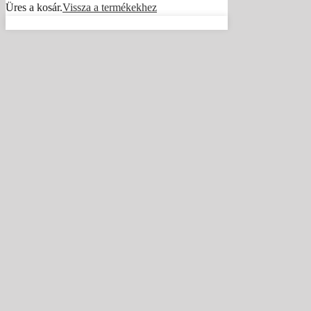
Üres a kosár.
Vissza a termékekhez