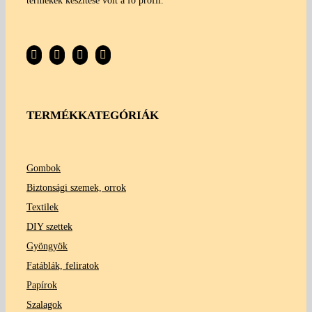
termékek készítése volt a fő profil.
TERMÉKKATEGÓRIÁK
Gombok
Biztonsági szemek, orrok
Textilek
DIY szettek
Gyöngyök
Fatáblák, feliratok
Papírok
Szalagok