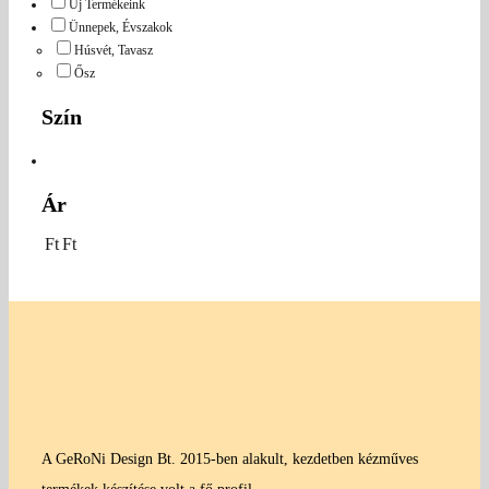
Új Termékeink
Ünnepek, Évszakok
Húsvét, Tavasz
Ősz
Szín
Ár
Ft
Ft
A GeRoNi Design Bt. 2015-ben alakult, kezdetben kézműves