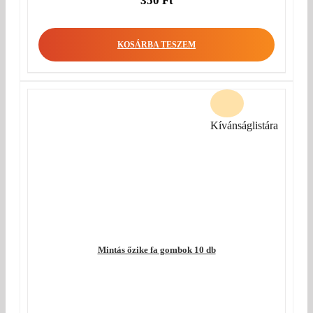
350
Ft
KOSÁRBA TESZEM
Kívánságlistára
Mintás őzike fa gombok 10 db