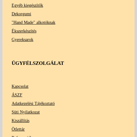
Egyéb kiegészítők
Dekorgumi
"Hand Made" alkotóknak
Ékszerkészítés
Gyereksarok
ÜGYFÉLSZOLGÁLAT
Kapcsolat
ÁSZF
Adatkezelési Tájékoztató
Süti Nyilatkozat
Kiszállítás
Ötlettár