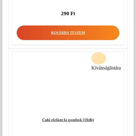
290
Ft
KOSÁRBA TESZEM
Kívánságlistára
Cuki elefánt fa gombok (10db)