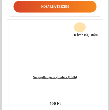
KOSÁRBA TESZEM
Kívánságlistára
Szép pillangó fa gombok (10db)
400
Ft