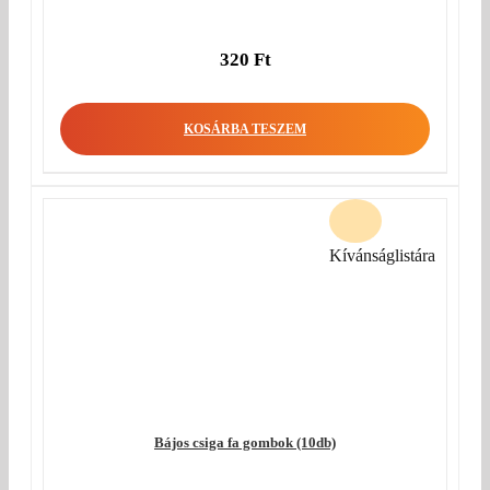
320
Ft
KOSÁRBA TESZEM
Kívánságlistára
Bájos csiga fa gombok (10db)