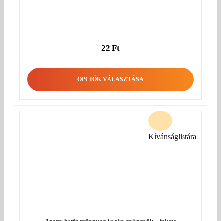
22
Ft
OPCIÓK VÁLASZTÁSA
Kívánságlistára
Arany betűs műanyag kocka gyöngyök – fekete