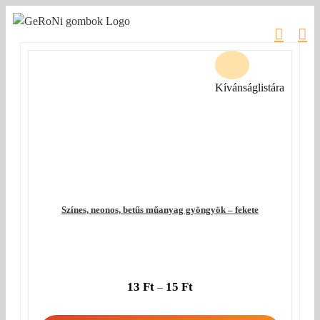
Kihagyás
Kívánságlistára
Színes, neonos, betűs műanyag gyöngyök – fekete
13
Ft
15
Ft
–