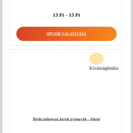
13
Ft
15
Ft
–
OPCIÓK VÁLASZTÁSA
Kívánságlistára
Betűs műanyag kerek gyöngyök – fekete