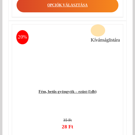
OPCIÓK VÁLASZTÁSA
20%
Kívánságlistára
Fém, betűs gyöngyök – ezüst (1db)
35
Ft
Original
28
Ft
price
Current