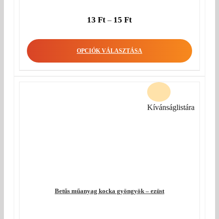
13
Ft
15
Ft
–
OPCIÓK VÁLASZTÁSA
Kívánságlistára
Betűs műanyag kocka gyöngyök – ezüst