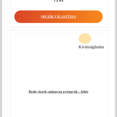
75
Ft
OPCIÓK VÁLASZTÁSA
Kívánságlistára
Betűs, kerek, műanyag gyöngyök – fehér