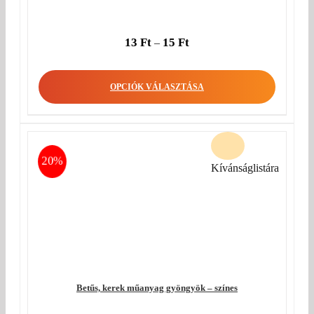
13
Ft
15
Ft
–
OPCIÓK VÁLASZTÁSA
20%
Kívánságlistára
Betűs, kerek műanyag gyöngyök – színes