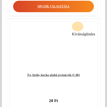
was:
price
OPCIÓK VÁLASZTÁSA
35 Ft.
is:
28 Ft.
Kívánságlistára
Fa, betűs, kocka alakú gyöngyök (1 db)
20
Ft