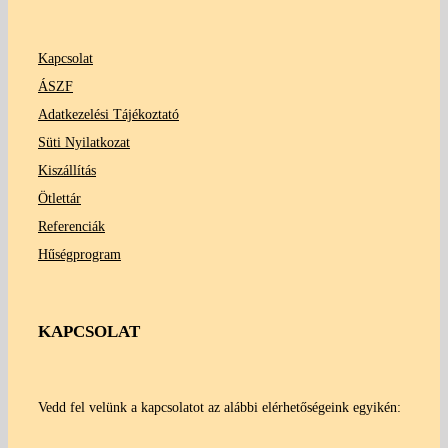
Kapcsolat
ÁSZF
Adatkezelési Tájékoztató
Süti Nyilatkozat
Kiszállítás
Ötlettár
Referenciák
Hűségprogram
KAPCSOLAT
Vedd fel velünk a kapcsolatot az alábbi elérhetőségeink egyikén: