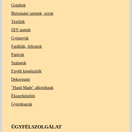
Gombok
Biztonsági szemek, orrok
Textilek
DIY szettek
Gyöngyök
Fatáblák, feliratok
Papírok
Szalagok
Egyéb kiegészítők
Dekorgumi
"Hand Made" alkotóknak
Ékszerkészítés
Gyereksarok
ÜGYFÉLSZOLGÁLAT