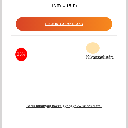
13
Ft
15
Ft
–
OPCIÓK VÁLASZTÁSA
33%
Kívánságlistára
Betűs műanyag kocka gyöngyök – színes metál