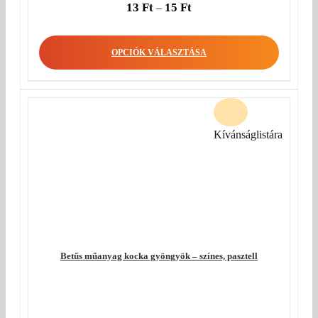
13
Ft
15
Ft
–
OPCIÓK VÁLASZTÁSA
Kívánságlistára
Betűs műanyag kocka gyöngyök – színes, pasztell