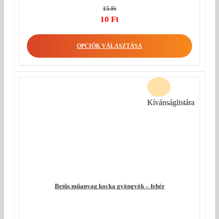
15
Ft
Original
10
Ft
price
Current
was:
price
OPCIÓK VÁLASZTÁSA
15 Ft.
is:
10 Ft.
Kívánságlistára
Betűs műanyag kocka gyöngyök – fehér