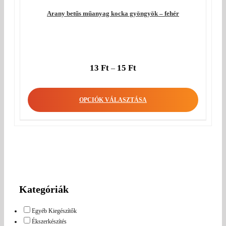
Arany betűs műanyag kocka gyöngyök – fehér
13
Ft
15
Ft
–
OPCIÓK VÁLASZTÁSA
Kategóriák
Egyéb Kiegészítők
Ékszerkészítés