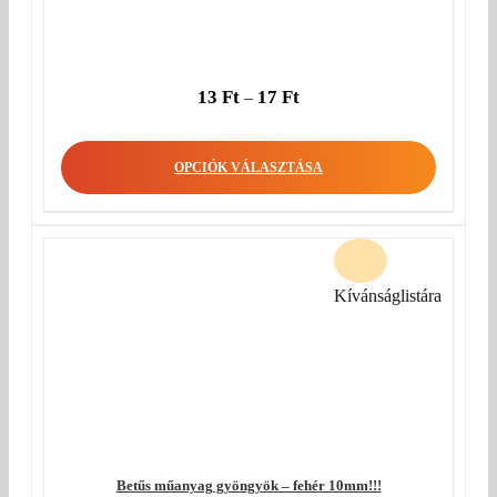
13
Ft
17
Ft
–
OPCIÓK VÁLASZTÁSA
Kívánságlistára
Betűs műanyag gyöngyök – fehér 10mm!!!