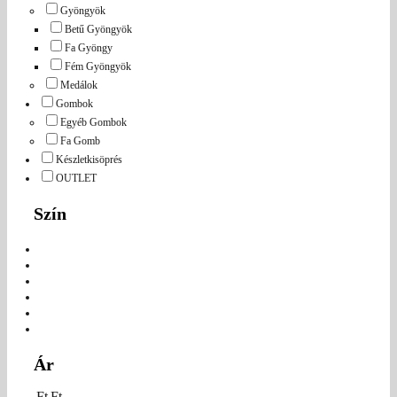
Gyöngyök
Betű Gyöngyök
Fa Gyöngy
Fém Gyöngyök
Medálok
Gombok
Egyéb Gombok
Fa Gomb
Készletkisöprés
OUTLET
Szín
Ár
Ft
Ft