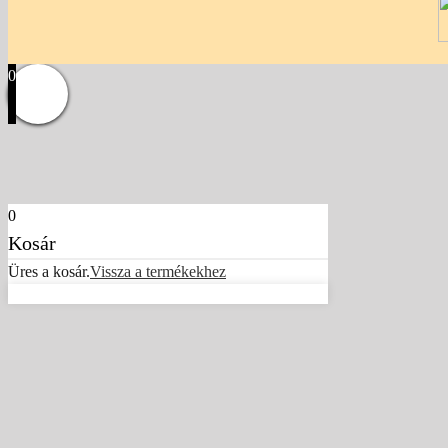
0
0
Kosár
Üres a kosár.
Vissza a termékekhez