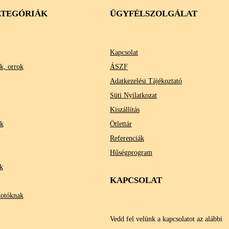
TEGÓRIÁK
ÜGYFÉLSZOLGÁLAT
Kapcsolat
k, orrok
ÁSZF
Adatkezelési Tájékoztató
Süti Nyilatkozat
Kiszállítás
ok
Ötlettár
Referenciák
Hűségprogram
k
KAPCSOLAT
kotóknak
Vedd fel velünk a kapcsolatot az alábbi