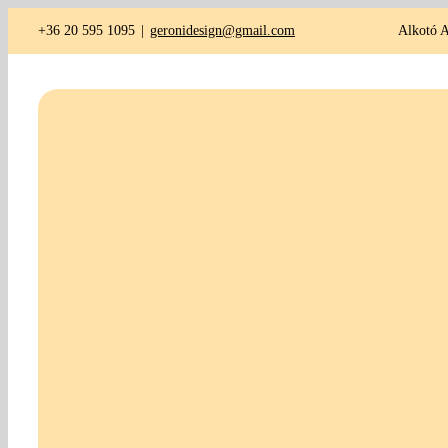
Kihagyás
+36 20 595 1095
|
geronidesign@gmail.com