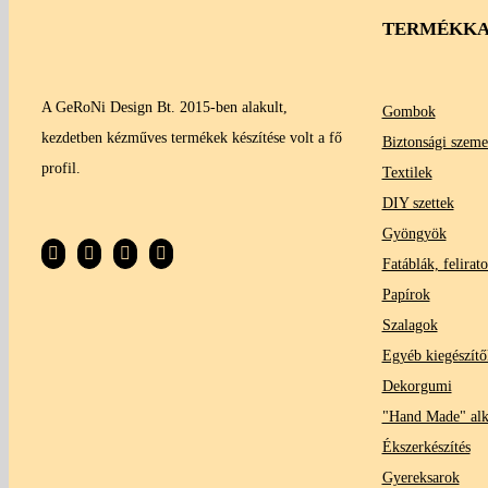
TERMÉKKA
A GeRoNi Design Bt. 2015-ben alakult,
Gombok
kezdetben kézműves termékek készítése volt a fő
Biztonsági szeme
profil.
Textilek
DIY szettek
Gyöngyök
Fatáblák, felirat
Papírok
Szalagok
Egyéb kiegészítő
Dekorgumi
"Hand Made" al
Ékszerkészítés
Gyereksarok