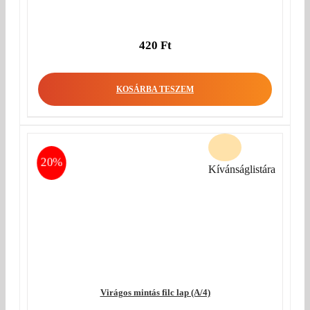
420
Ft
KOSÁRBA TESZEM
20%
Kívánságlistára
Virágos mintás filc lap (A/4)