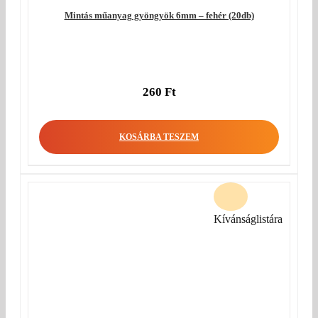
Mintás műanyag gyöngyök 6mm – fehér (20db)
260
Ft
KOSÁRBA TESZEM
Kívánságlistára