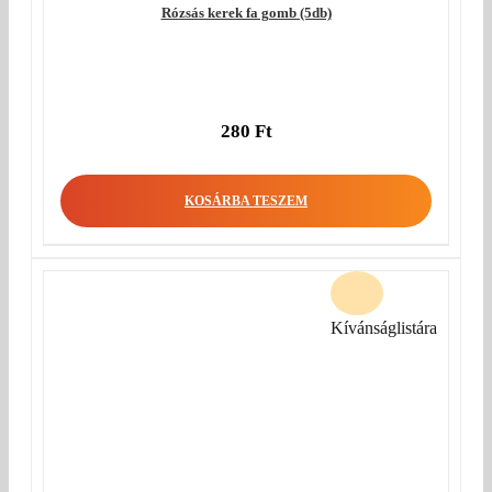
Rózsás kerek fa gomb (5db)
280
Ft
KOSÁRBA TESZEM
Kívánságlistára