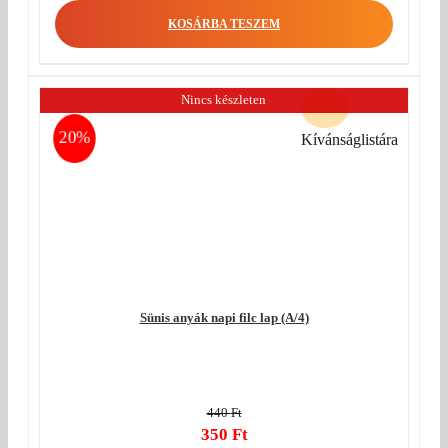
was:
price
KOSÁRBA TESZEM
440 Ft.
is:
350 Ft.
Nincs készleten
20%
Kívánságlistára
Sünis anyák napi filc lap (A/4)
440
Ft
Original
350
Ft