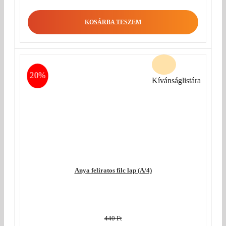
price
Current
was:
price
KOSÁRBA TESZEM
440 Ft.
is:
350 Ft.
20%
Kívánságlistára
Anya feliratos filc lap (A/4)
440
Ft