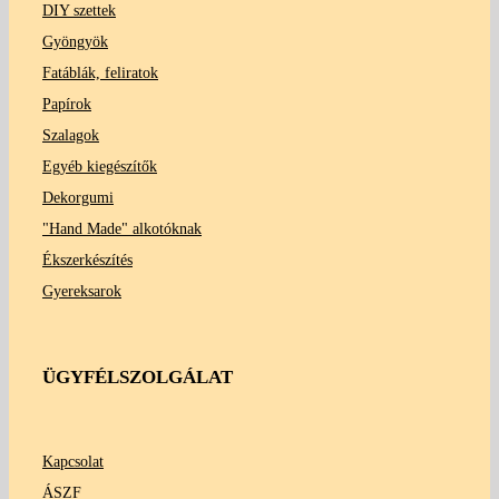
DIY szettek
Gyöngyök
Fatáblák, feliratok
Papírok
Szalagok
Egyéb kiegészítők
Dekorgumi
"Hand Made" alkotóknak
Ékszerkészítés
Gyereksarok
ÜGYFÉLSZOLGÁLAT
Kapcsolat
ÁSZF