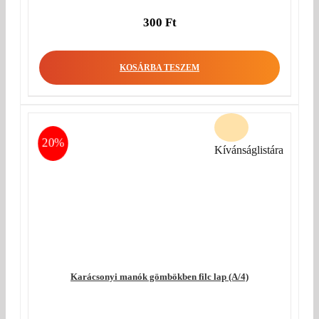
300
Ft
KOSÁRBA TESZEM
20%
Kívánságlistára
Karácsonyi manók gömbökben filc lap (A/4)