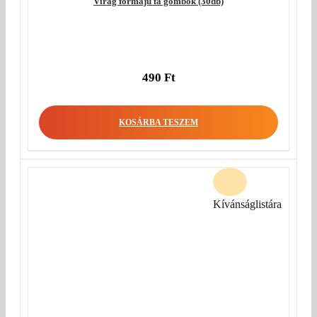
Virág formájú fa gombok (30db)
490
Ft
KOSÁRBA TESZEM
Kívánságlistára