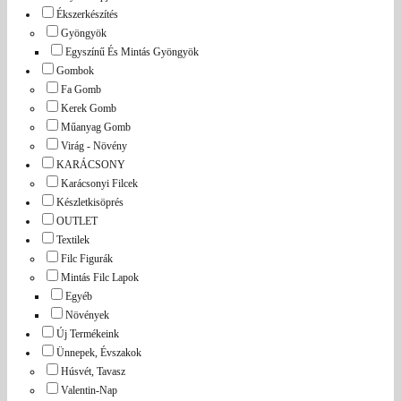
Ékszerkészítés
Gyöngyök
Egyszínű És Mintás Gyöngyök
Gombok
Fa Gomb
Kerek Gomb
Műanyag Gomb
Virág - Növény
KARÁCSONY
Karácsonyi Filcek
Készletkisöprés
OUTLET
Textilek
Filc Figurák
Mintás Filc Lapok
Egyéb
Növények
Új Termékeink
Ünnepek, Évszakok
Húsvét, Tavasz
Valentin-Nap