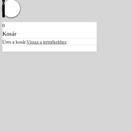
0
0
Kosár
Üres a kosár.
Vissza a termékekhez