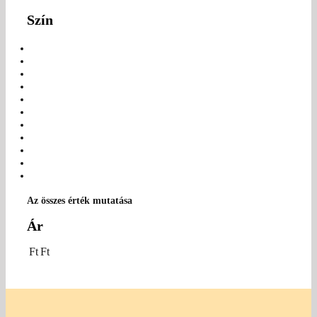
Szín
Az összes érték mutatása
Ár
Ft
Ft