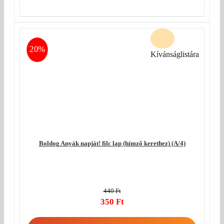
price
Current
was:
price
440 Ft.
is:
350 Ft.
20%
Kívánságlistára
Boldog Anyák napját! filc lap (hímző kerethez) (A/4)
440
Ft
Original
350
Ft
price
Current