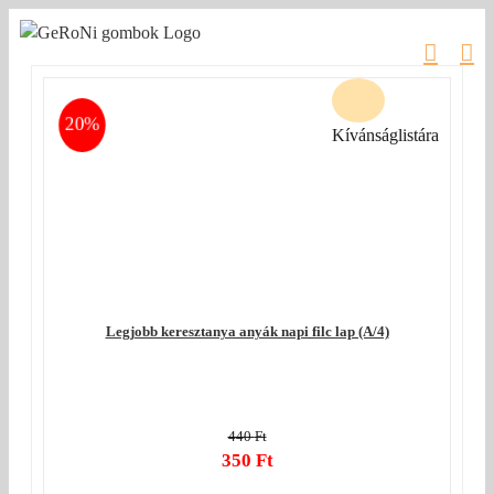
Kihagyás
20%
Kívánságlistára
Legjobb keresztanya anyák napi filc lap (A/4)
440
Ft
Original
350
Ft
price
Current