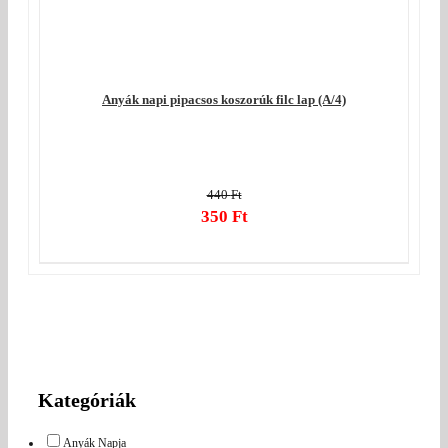
Anyák napi pipacsos koszorúk filc lap (A/4)
440
Ft
Original
350
Ft
price
Current
was:
price
440 Ft.
is:
350 Ft.
Kategóriák
Anyák Napja