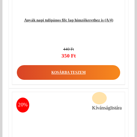
Anyák napi tulipános filc lap hímzőkerethez is (A/4)
440
Ft
Original
350
Ft
price
Current
was:
price
KOSÁRBA TESZEM
440 Ft.
is:
350 Ft.
20%
Kívánságlistára