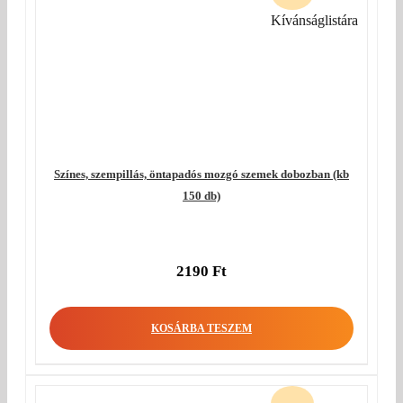
Kívánságlistára
Színes, szempillás, öntapadós mozgó szemek dobozban (kb
150 db)
2190
Ft
KOSÁRBA TESZEM