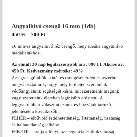
Angyalhívó csengő 16 mm (1db)
450
Ft
700
Ft
–
16 mm-es angyalhívó réz csengő, mely ideális angyalhívó
medáljainkhoz.
Az elmúlt 30 nap legalacsonyabb ára: 890 Ft. Akciós ár:
450 Ft. Kedvezmény mértéke: 49%
Az egyes gömbök színét és csengését érdemes aszerint
megválasztanunk, hogy mely területen szeretnénk
védőangyalunk segítségét kérni, mit szeretnénk magunk
vagy szeretteink életében leginkább erősíteni. A
leggyakrabban választott színek és hozzájuk tartozó
jelentések a következők:
FEHÉR – elbűvölő feddhetetlenség, ártatlanság, tisztaság
és halhatatlanság jelképe
FEKETE – uralja a fényt, az elegancia és titokzatosság