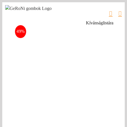
Kihagyás
Kívánságlistára
49%