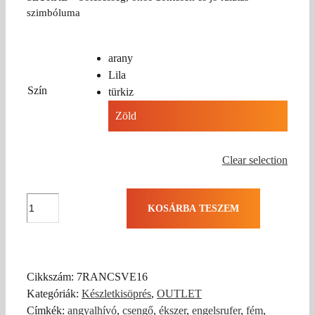
szimbóluma
arany
Lila
Szín
türkiz
Zöld
Clear selection
Angyalhívó
KOSÁRBA TESZEM
csengő
16
mm
(1db)
Cikkszám:
7RANCSVE16
mennyiség
Kategóriák:
Készletkisöprés
,
OUTLET
Címkék:
angyalhívó
,
csengő
,
ékszer
,
engelsrufer
,
fém
,