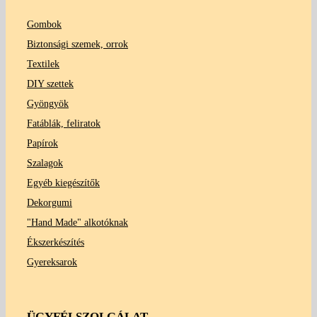
Gombok
Biztonsági szemek, orrok
Textilek
DIY szettek
Gyöngyök
Fatáblák, feliratok
Papírok
Szalagok
Egyéb kiegészítők
Dekorgumi
"Hand Made" alkotóknak
Ékszerkészítés
Gyereksarok
ÜGYFÉLSZOLGÁLAT