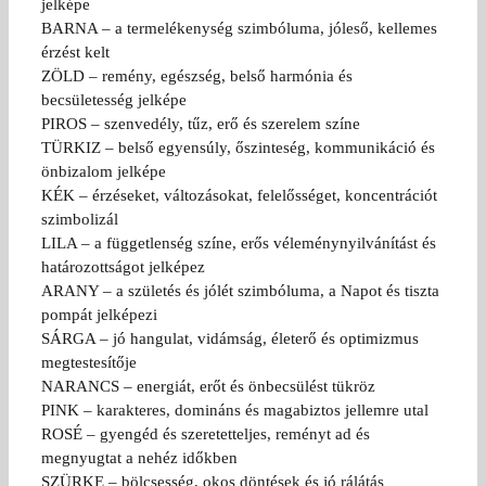
jelképe
BARNA – a termelékenység szimbóluma, jóleső, kellemes
érzést kelt
ZÖLD – remény, egészség, belső harmónia és
becsületesség jelképe
PIROS – szenvedély, tűz, erő és szerelem színe
TÜRKIZ – belső egyensúly, őszinteség, kommunikáció és
önbizalom jelképe
KÉK – érzéseket, változásokat, felelősséget, koncentrációt
szimbolizál
LILA – a függetlenség színe, erős véleménynyilvánítást és
határozottságot jelképez
ARANY – a születés és jólét szimbóluma, a Napot és tiszta
pompát jelképezi
SÁRGA – jó hangulat, vidámság, életerő és optimizmus
megtestesítője
NARANCS – energiát, erőt és önbecsülést tükröz
PINK – karakteres, domináns és magabiztos jellemre utal
ROSÉ – gyengéd és szeretetteljes, reményt ad és
megnyugtat a nehéz időkben
SZÜRKE – bölcsesség, okos döntések és jó rálátás