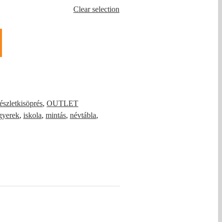
Clear selection
észletkisöprés
,
OUTLET
gyerek
,
iskola
,
mintás
,
névtábla
,