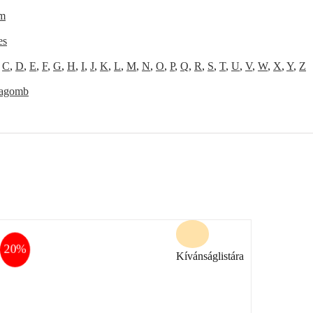
m
es
,
C
,
D
,
E
,
F
,
G
,
H
,
I
,
J
,
K
,
L
,
M
,
N
,
O
,
P
,
Q
,
R
,
S
,
T
,
U
,
V
,
W
,
X
,
Y
,
Z
agomb
20%
Kívánságlistára