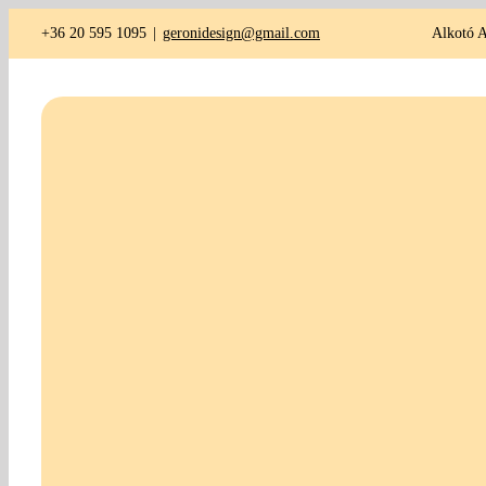
Kihagyás
+36 20 595 1095
|
geronidesign@gmail.com