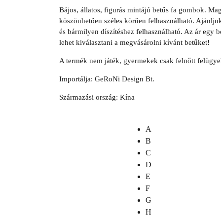
Bájos, állatos, figurás mintájú betűs fa gombok. Ma
köszönhetően széles körűen felhasználható. Ajánlju
és bármilyen díszítéshez felhasználható. Az ár egy b
lehet kiválasztani a megvásárolni kívánt betűket!
A termék nem játék, gyermekek csak felnőtt felügye
Importálja: GeRoNi Design Bt.
Származási ország: Kína
A
B
C
D
E
F
G
H