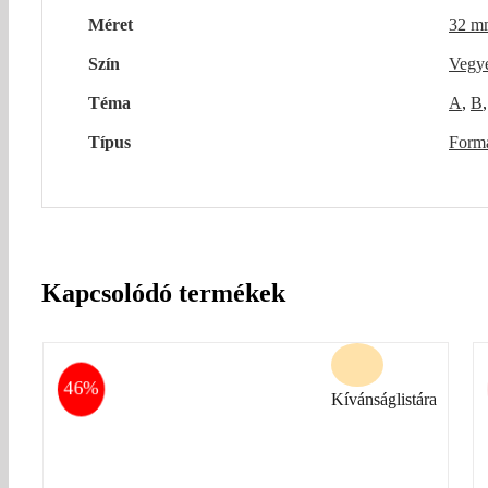
Méret
32 m
Szín
Vegy
Téma
A
,
B
Típus
Form
Kapcsolódó termékek
46%
Kívánságlistára