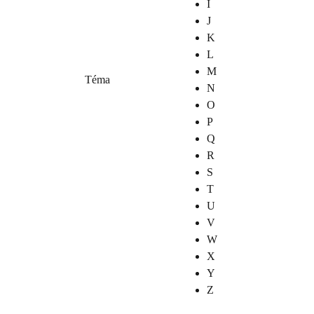
I
J
K
L
M
Téma
N
O
P
Q
R
S
T
U
V
W
X
Y
Z