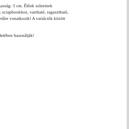
gasság: 3 cm. Élénk színeinek
k scrapbookhoz, varrható, ragasztható,
etűre vonatkozik! A variációk között
letében használják!