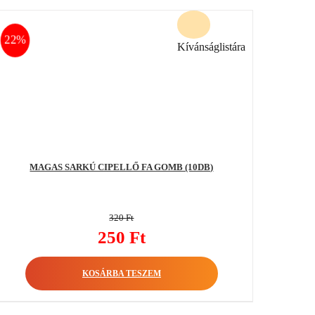
22%
Kívánságlistára
MAGAS SARKÚ CIPELLŐ FA GOMB (10DB)
320
Ft
Original
250
Ft
price
Current
was:
KOSÁRBA TESZEM
price
320 Ft.
is:
250 Ft.