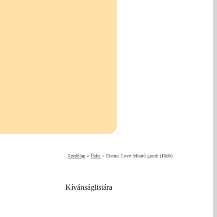
Kezdőlap
»
Üzlet
»
Eternal Love feliratú gomb (10db)
Kívánságlistára