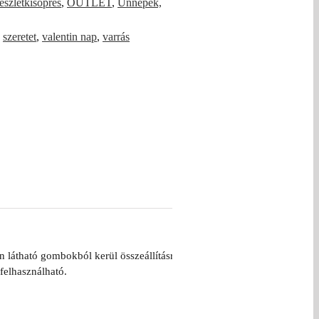
észletkisöprés
,
OUTLET
,
Ünnepek,
,
szeretet
,
valentin nap
,
varrás
 látható gombokból kerül összeállításra.
felhasználható.