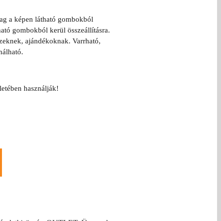
mag a képen látható gombokból
ható gombokból kerül összeállításra.
szeknek, ajándékoknak. Varrható,
nálható.
letében használják!