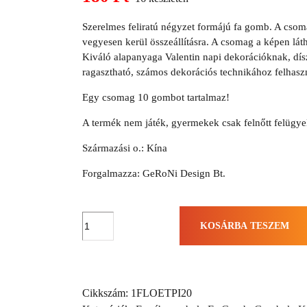
price
Current
was:
Szerelmes feliratú négyzet formájú fa gomb. A cso
price
330 Ft.
vegyesen kerül összeállításra. A csomag a képen lát
is:
Kiváló alapanyaga Valentin napi dekorációknak, dí
180 Ft.
ragasztható, számos dekorációs technikához felhasz
Egy csomag 10 gombot tartalmaz!
A termék nem játék, gyermekek csak felnőtt felügye
Származási o.: Kína
Forgalmazza: GeRoNi Design Bt.
Eternal
KOSÁRBA TESZEM
Love
feliratú
gomb
(10db)
Cikkszám:
1FLOETPI20
mennyiség