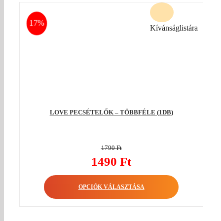
17%
Kívánságlistára
LOVE PECSÉTELŐK – TÖBBFÉLE (1DB)
1790
Ft
Original
1490
Ft
price
Current
was:
OPCIÓK VÁLASZTÁSA
price
1790 Ft.
is:
1490 Ft.