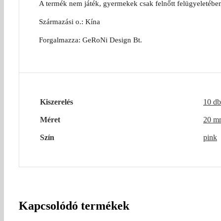
A termék nem játék, gyermekek csak felnőtt felügyeletébe
Származási o.: Kína
Forgalmazza: GeRoNi Design Bt.
Kiszerelés
10 db
Méret
20 m
Szín
pink
Kapcsolódó termékek