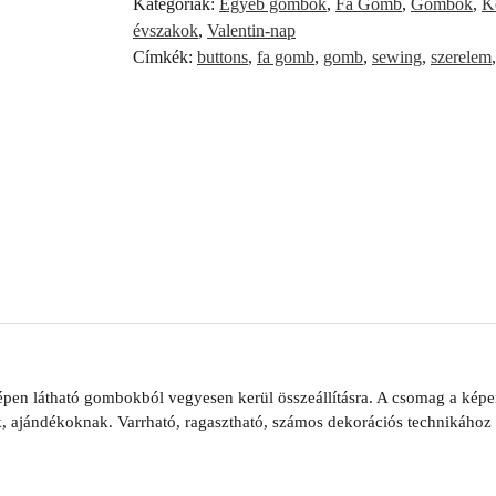
Kategóriák:
Egyéb gombok
,
Fa Gomb
,
Gombok
,
K
évszakok
,
Valentin-nap
Címkék:
buttons
,
fa gomb
,
gomb
,
sewing
,
szerelem
pen látható gombokból vegyesen kerül összeállításra. A csomag a képen
, ajándékoknak. Varrható, ragasztható, számos dekorációs technikához 