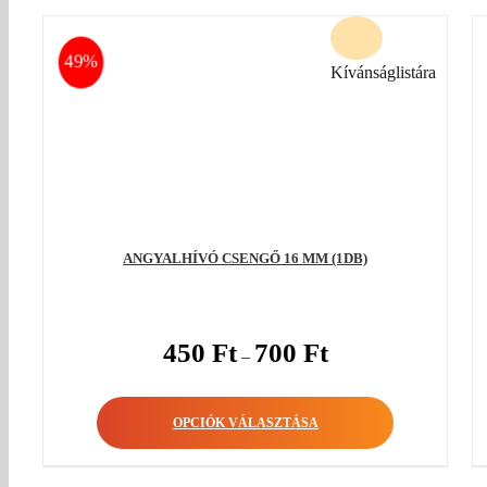
49%
Kívánságlistára
ANGYALHÍVÓ CSENGŐ 16 MM (1DB)
450
Ft
700
Ft
–
OPCIÓK VÁLASZTÁSA