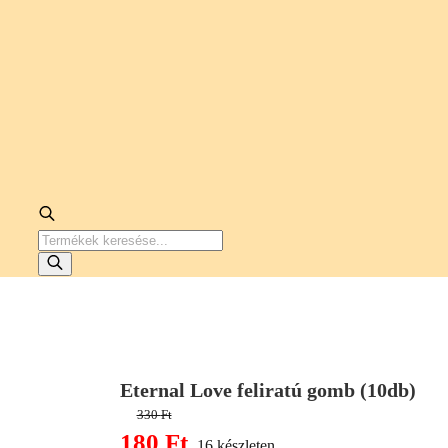
PRODUCTS
SEARCH
Eternal Love feliratú gomb (10db)
330
Ft
Original
180
Ft
16 készleten