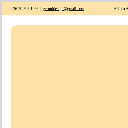
Kihagyás
+36 20 595 1095
|
geronidesign@gmail.com