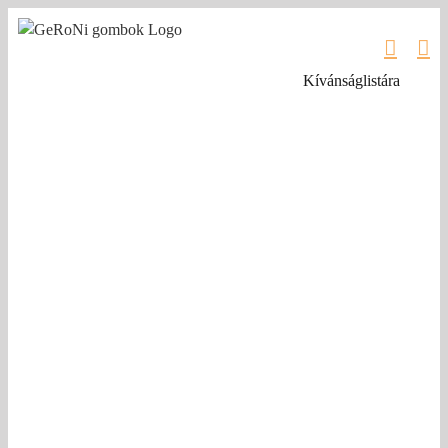
Kihagyás
Kívánságlistára