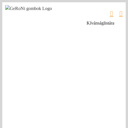
Kihagyás
Kívánságlistára