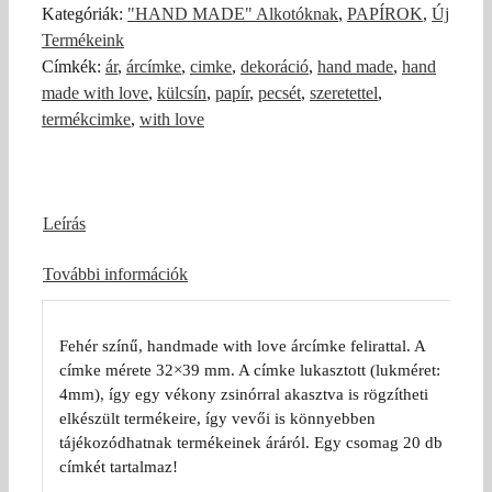
árcímke
Kategóriák:
"HAND MADE" Alkotóknak
,
PAPÍROK
,
Új
-
Termékeink
fehér
Címkék:
ár
,
árcímke
,
cimke
,
dekoráció
,
hand made
,
hand
(20db)
made with love
,
külcsín
,
papír
,
pecsét
,
szeretettel
,
mennyiség
termékcimke
,
with love
Leírás
További információk
Fehér színű, handmade with love árcímke felirattal. A
címke mérete 32×39 mm. A címke lukasztott (lukméret:
4mm), így egy vékony zsinórral akasztva is rögzítheti
elkészült termékeire, így vevői is könnyebben
tájékozódhatnak termékeinek áráról. Egy csomag 20 db
címkét tartalmaz!