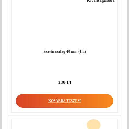
Kívánságlistára
Szatén szalag 40 mm (1m)
130
Ft
KOSÁRBA TESZEM