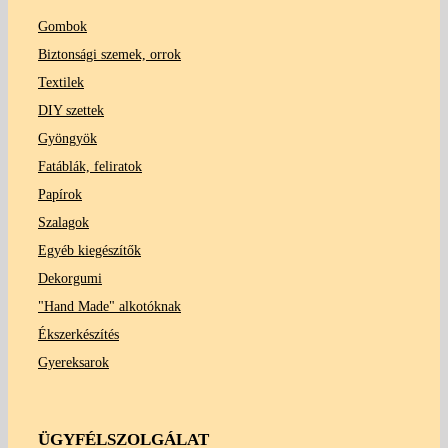
Gombok
Biztonsági szemek, orrok
Textilek
DIY szettek
Gyöngyök
Fatáblák, feliratok
Papírok
Szalagok
Egyéb kiegészítők
Dekorgumi
"Hand Made" alkotóknak
Ékszerkészítés
Gyereksarok
ÜGYFÉLSZOLGÁLAT