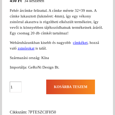
450
Ft
34 készleten
Fehér árcímke felirattal. A címke mérete 32×39 mm. A
címke lukasztott (lukméret: 4mm), így egy vékony
zsinórral akasztva is rögzítheti elkészült termékeire, így
vevői is könnyebben tájékozódhatnak termékeinek áráról.
Egy csomag 20 db címkét tartalmaz!
Webáruházunkban kisebb és nagyobb
címkéket
, hozzá
való
zsinórokat
is talál.
Származási ország: Kína
Importálja: GeRoNi Design Bt.
Handmade
KOSÁRBA TESZEM
with
love
szív
alakú
Cikkszám:
7PTESZCIFH50