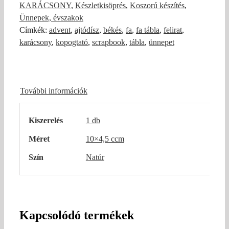
KARÁCSONY
,
Készletkisöprés
,
Koszorú készítés
,
Ünnepek, évszakok
Címkék:
advent
,
ajtódísz
,
békés
,
fa
,
fa tábla
,
felirat
,
karácsony
,
kopogtató
,
scrapbook
,
tábla
,
ünnepet
További információk
Kiszerelés
1 db
Méret
10×4,5 ccm
Szín
Natúr
Kapcsolódó termékek