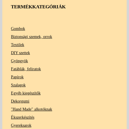
TERMÉKKATEGÓRIÁK
Gombok
Biztonsági szemek, orrok
Textilek
DIY szettek
Gyöngyök
Fatáblák, feliratok
Papírok
Szalagok
Egyéb kiegészítők
Dekorgumi
"Hand Made" alkotóknak
Ékszerkészítés
Gyereksarok