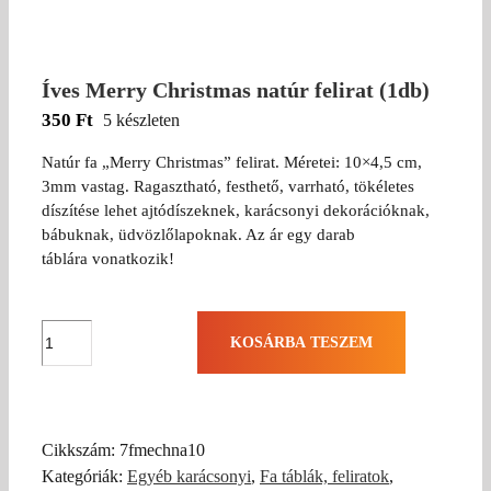
Íves Merry Christmas natúr felirat (1db)
350
Ft
5 készleten
Natúr fa „Merry Christmas” felirat. Méretei: 10×4,5 cm,
3mm vastag. Ragasztható, festhető, varrható, tökéletes
díszítése lehet ajtódíszeknek, karácsonyi dekorációknak,
bábuknak, üdvözlőlapoknak. Az ár egy darab
táblára vonatkozik!
Íves
KOSÁRBA TESZEM
Merry
Christmas
natúr
felirat
Cikkszám:
7fmechna10
(1db)
Kategóriák:
Egyéb karácsonyi
,
Fa táblák, feliratok
,
mennyiség