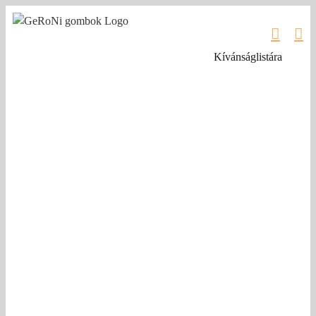
Kihagyás
Kívánságlistára