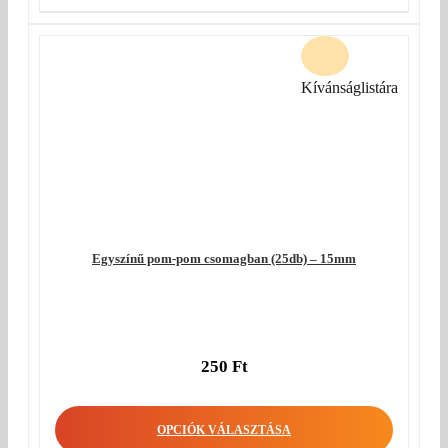
Kívánságlistára
Egyszínű pom-pom csomagban (25db) – 15mm
250
Ft
OPCIÓK VÁLASZTÁSA