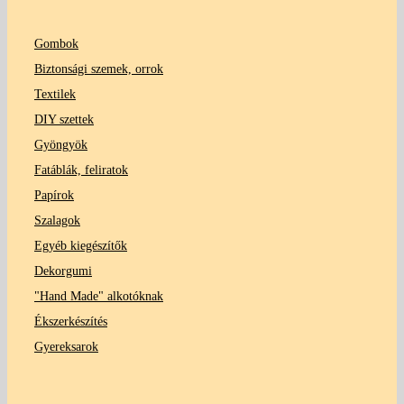
Gombok
Biztonsági szemek, orrok
Textilek
DIY szettek
Gyöngyök
Fatáblák, feliratok
Papírok
Szalagok
Egyéb kiegészítők
Dekorgumi
"Hand Made" alkotóknak
Ékszerkészítés
Gyereksarok