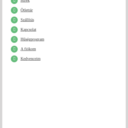
Hírek
Ötlettár
Szállítás
Kapcsolat
Hűségprogram
A fiókom
Kedvenceim