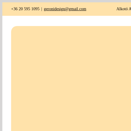
Kihagyás
+36 20 595 1095
|
geronidesign@gmail.com