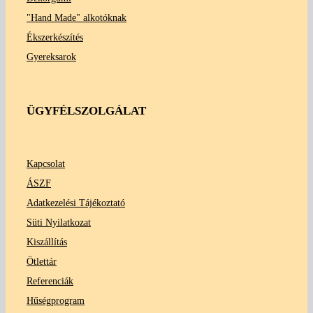
"Hand Made" alkotóknak
Ékszerkészítés
Gyereksarok
ÜGYFÉLSZOLGÁLAT
Kapcsolat
ÁSZF
Adatkezelési Tájékoztató
Süti Nyilatkozat
Kiszállítás
Ötlettár
Referenciák
Hűségprogram