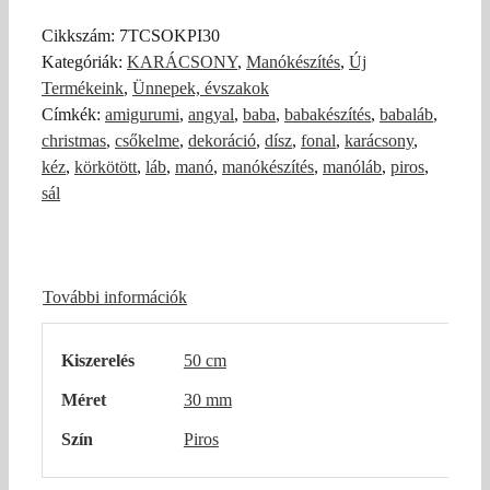
piros
Cikkszám:
7TCSOKPI30
csőkelme
Kategóriák:
KARÁCSONY
,
Manókészítés
,
Új
-
Termékeink
,
Ünnepek, évszakok
30
Címkék:
amigurumi
,
angyal
,
baba
,
babakészítés
,
babaláb
,
mm
christmas
,
csőkelme
,
dekoráció
,
dísz
,
fonal
,
karácsony
,
(0,5m)
kéz
,
körkötött
,
láb
,
manó
,
manókészítés
,
manóláb
,
piros
,
mennyiség
sál
További információk
Kiszerelés
50 cm
Méret
30 mm
Szín
Piros