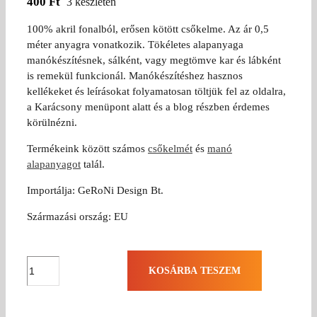
400
Ft
3 készleten
100% akril fonalból, erősen kötött csőkelme. Az ár 0,5
méter anyagra vonatkozik. Tökéletes alapanyaga
manókészítésnek, sálként, vagy megtömve kar és lábként
is remekül funkcionál. Manókészítéshez hasznos
kellékeket és leírásokat folyamatosan töltjük fel az oldalra,
a Karácsony menüpont alatt és a blog részben érdemes
körülnézni.
Termékeink között számos
csőkelmét
és
manó
alapanyagot
talál.
Importálja: GeRoNi Design Bt.
Származási ország: EU
Manó
KOSÁRBA TESZEM
kellék
-
Körkötött