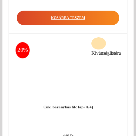
KOSÁRBA TESZEM
20%
Kívánságlistára
Cuki báránykás filc lap (A/4)
440
Ft