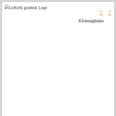
Kihagyás
Kívánságlistára