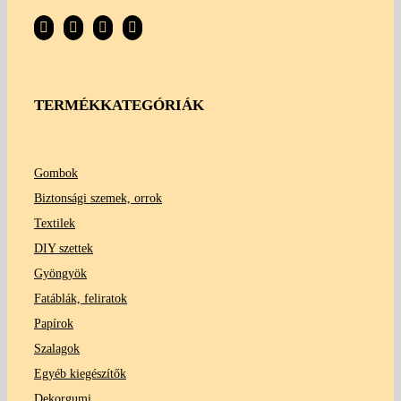
TERMÉKKATEGÓRIÁK
Gombok
Biztonsági szemek, orrok
Textilek
DIY szettek
Gyöngyök
Fatáblák, feliratok
Papírok
Szalagok
Egyéb kiegészítők
Dekorgumi