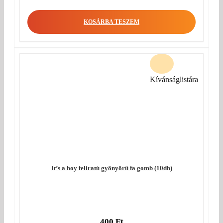
price
Current
was:
price
KOSÁRBA TESZEM
330 Ft.
is:
180 Ft.
Kívánságlistára
It’s a boy feliratú gyönyörű fa gomb (10db)
400
Ft