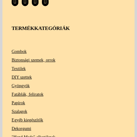
TERMÉKKATEGÓRIÁK
Gombok
Biztonsági szemek, orrok
Textilek
DIY szettek
Gyöngyök
Fatáblák, feliratok
Papírok
Szalagok
Egyéb kiegészítők
Dekorgumi