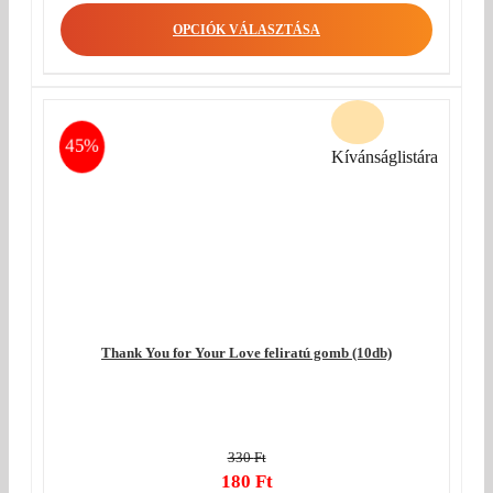
OPCIÓK VÁLASZTÁSA
45%
Kívánságlistára
Thank You for Your Love feliratú gomb (10db)
330
Ft
Original
180
Ft