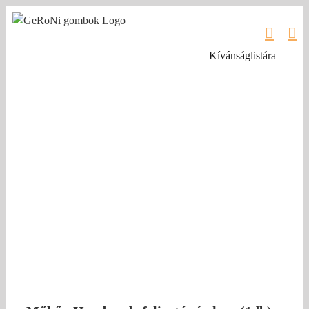
Kihagyás
Kívánságlistára