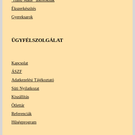
"Hand Made" alkotóknak
Ékszerkészítés
Gyereksarok
ÜGYFÉLSZOLGÁLAT
Kapcsolat
ÁSZF
Adatkezelési Tájékoztató
Süti Nyilatkozat
Kiszállítás
Ötlettár
Referenciák
Hűségprogram