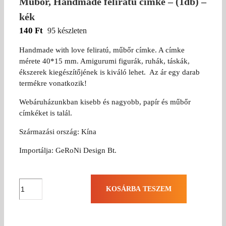
Műbőr, Handmade feliratú címke – (1db) –
kék
140
Ft
95 készleten
Handmade with love feliratú, műbőr címke. A címke
mérete 40*15 mm. Amigurumi figurák, ruhák, táskák,
ékszerek kiegészítőjének is kiváló lehet. Az ár egy darab
termékre vonatkozik!
Webáruházunkban kisebb és nagyobb, papír és műbőr
címkéket is talál.
Származási ország: Kína
Importálja: GeRoNi Design Bt.
Műbőr,
KOSÁRBA TESZEM
Handmade
feliratú
címke