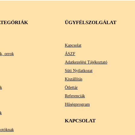
TEGÓRIÁK
ÜGYFÉLSZOLGÁLAT
Kapcsolat
k, orrok
ÁSZF
Adatkezelési Tájékoztató
Süti Nyilatkozat
Kiszállítás
ok
Ötlettár
Referenciák
Hűségprogram
k
KAPCSOLAT
kotóknak