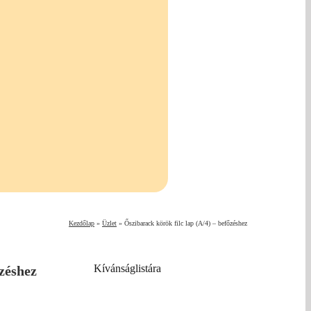
Kezdőlap
»
Üzlet
»
Őszibarack körök filc lap (A/4) – befőzéshez
Kívánságlistára
őzéshez