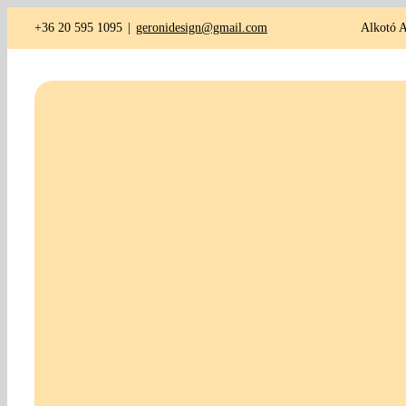
Kihagyás
+36 20 595 1095
|
geronidesign@gmail.com