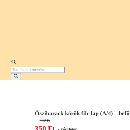
PRODUCTS
SEARCH
Őszibarack körök filc lap (A/4) – bef
440
Ft
Original
350
Ft
7 készleten