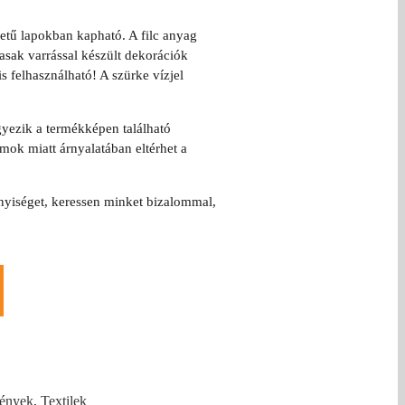
etű lapokban kapható. A filc anyag
asak varrással készült dekorációk
s felhasználható! A szürke vízjel
yezik a termékképen található
ok miatt árnyalatában eltérhet a
yiséget, keressen minket bizalommal,
ények
,
Textilek