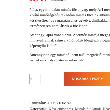
price
Current
was:
Puha, egyik oldalán mintás filc anyag, mely A/4 mér
price
440 Ft.
kiváló minőségéből fakadóan mintás filceink alkalm
is:
készítéséhez, de ragasztással és egyéb technikákkal i
350 Ft.
természetesen nem látszik a filc lapon!
Az ár egy lapra vonatkozik. A termék mintája megeg
mintával, annak színe a különböző böngésző program
képernyőn látottól!
Amennyiben egy mintából nem talál megfelelő menn
termékeink folyamatosan érkeznek!
Őszibarack
KOSÁRBA TESZEM
körök
filc
lap
(A/4)
Cikkszám:
4TOSZIHMA4
-
Kategóriák:
Készletkisöprés
,
Mintás filc lapok
,
Növ