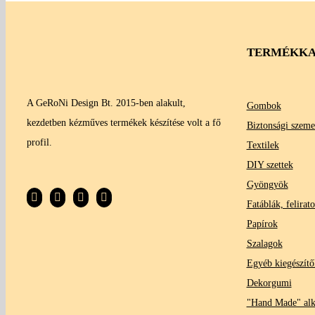
TERMÉKKA
A GeRoNi Design Bt. 2015-ben alakult,
Gombok
kezdetben kézműves termékek készítése volt a fő
Biztonsági szeme
profil.
Textilek
DIY szettek
Gyöngyök
Fatáblák, felirat
Papírok
Szalagok
Egyéb kiegészítő
Dekorgumi
"Hand Made" al