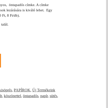
rványos, öntapadós címke. A címke
ok lezárására is kiváló lehet. Egy
Ft, 8 Ft/db).
talál.
kisöprés
,
PAPÍROK
,
Új Termékeink
lt
,
köszönettel
,
öntapadós
,
papír
,
sütés
,