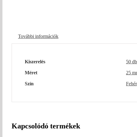
További információk
Kiszerelés
50 db
Méret
25 m
Szín
Fehér
Kapcsolódó termékek