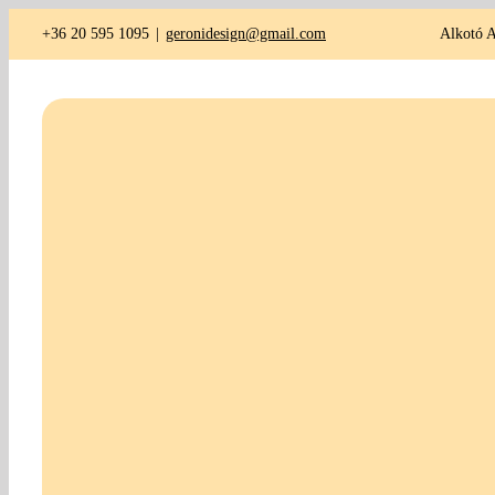
Kihagyás
+36 20 595 1095
|
geronidesign@gmail.com