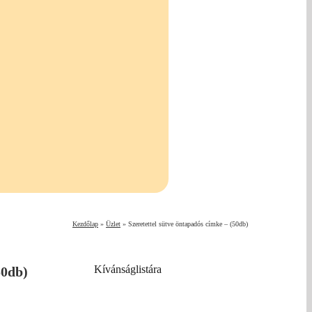
Kezdőlap
»
Üzlet
»
Szeretettel sütve öntapadós címke – (50db)
Kívánságlistára
50db)