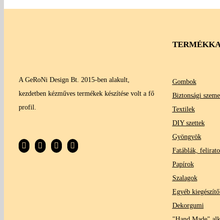
TERMÉKKA
A GeRoNi Design Bt. 2015-ben alakult,
Gombok
kezdetben kézműves termékek készítése volt a fő
Biztonsági szeme
profil.
Textilek
DIY szettek
Gyöngyök
Fatáblák, felirat
Papírok
Szalagok
Egyéb kiegészítő
Dekorgumi
"Hand Made" al