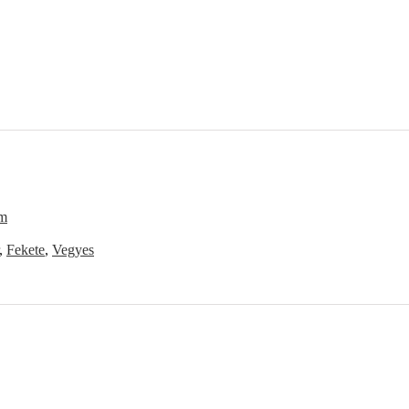
m
,
Fekete
,
Vegyes