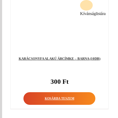
Kívánságlistára
KARÁCSONYFA ALAKÚ ÁRCÍMKE – BARNA (10DB)
300
Ft
KOSÁRBA TESZEM