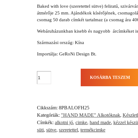
Baked with love (szeretettel sütve) feliratú, szivá
átmérője 25 mm. Ajándékok kísérőjének, csomagolás
csomag 50 darab címkét tartalmaz (a csomag ára 400 
Webáruházunkban kisebb és nagyobb árcímkéket is 
Származási ország: Kína
Importálja: GeRoNi Design Bt.
Szeretettel
KOSÁRBA TESZEM
sütve
öntapadós
címke
-
Cikkszám:
8PBALOFH25
(50db)
Kategóriák:
"HAND MADE" Alkotóknak
,
Készlet
mennyiség
Címkék:
alkotni jó
,
cimke
,
hand made
,
kézzel készü
süti
,
sütve
,
szeretettel
,
termékcimke