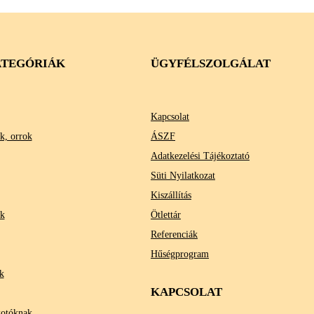
TEGÓRIÁK
ÜGYFÉLSZOLGÁLAT
Kapcsolat
k, orrok
ÁSZF
Adatkezelési Tájékoztató
Süti Nyilatkozat
Kiszállítás
ok
Ötlettár
Referenciák
Hűségprogram
k
KAPCSOLAT
kotóknak