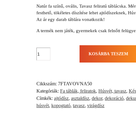
Natúr fa színű, ovális, Tavasz feliratú táblácska. M
festhető, tökéletes díszítése lehet ajtódíszeknek, H
Az ár egy darab táblára vonatkozik!
A termék nem játék, gyermekek csak felnőtt felügyel
Tavasz
KOSÁRBA TESZEM
feliratú
ovális
táblácska
(1db)
Cikkszám:
7FTAVOVNA50
mennyiség
Kategóriák:
Fa táblák, feliratok
,
Húsvét, tavasz
,
Kés
Címkék:
ajtódísz
,
asztaldísz
,
dekor
,
dekoráció
,
deku
húsvét
,
kopogtató
,
tavasz
,
virágdísz