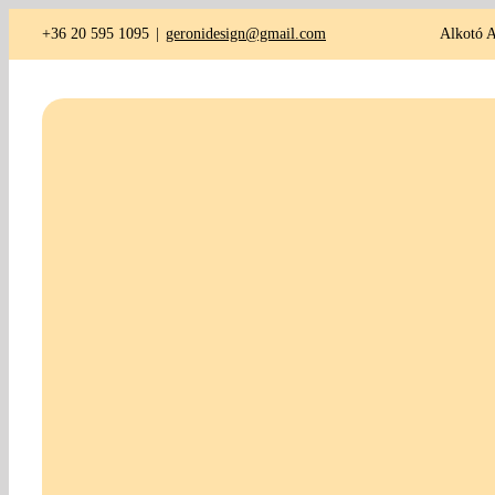
Kihagyás
+36 20 595 1095
|
geronidesign@gmail.com