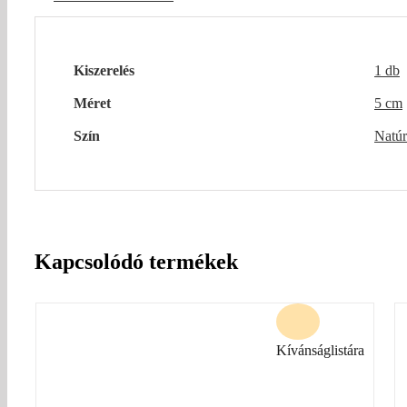
Kiszerelés
1 db
Méret
5 cm
Szín
Natúr
Kapcsolódó termékek
Kívánságlistára