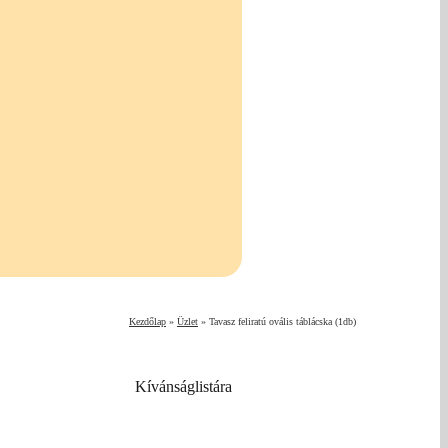
Kezdőlap
»
Üzlet
»
Tavasz feliratú ovális táblácska (1db)
Kívánságlistára