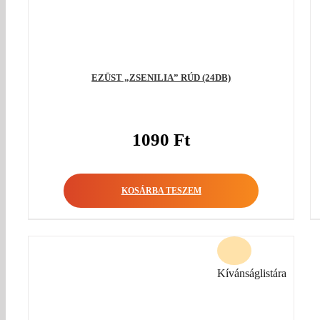
EZÜST „ZSENILIA” RÚD (24DB)
1090
Ft
KOSÁRBA TESZEM
Kívánságlistára