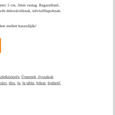
éretei: 5 cm, 3mm vastag. Ragasztható,
úsvéti dekorációknak, üdvözlőlapoknak.
ete mellett használják!
zletkisöprés
,
Ünnepek, évszakok
pázs
,
dísz
,
fa
,
fa tábla
,
felirat
,
festhető
,