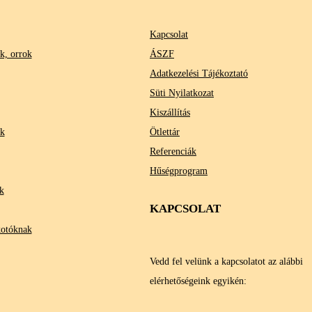
Kapcsolat
k, orrok
ÁSZF
Adatkezelési Tájékoztató
Süti Nyilatkozat
Kiszállítás
ok
Ötlettár
Referenciák
Hűségprogram
k
KAPCSOLAT
kotóknak
Vedd fel velünk a kapcsolatot az alábbi
elérhetőségeink egyikén: