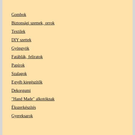
Gombok
Biztonsági szemek, orrok
Textilek
DIY szettek
Gyöngyök
Fatáblák, feliratok
Papírok
Szalagok
Egyéb kiegészítők
Dekorgumi
"Hand Made" alkotóknak
Ékszerkészítés
Gyereksarok