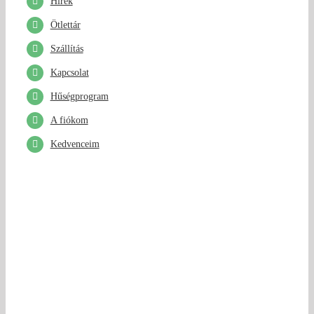
Hírek
Ötlettár
Szállítás
Kapcsolat
Hűségprogram
A fiókom
Kedvenceim