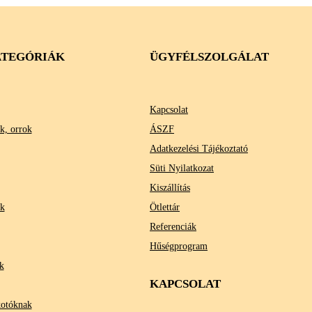
TEGÓRIÁK
ÜGYFÉLSZOLGÁLAT
Kapcsolat
k, orrok
ÁSZF
Adatkezelési Tájékoztató
Süti Nyilatkozat
Kiszállítás
ok
Ötlettár
Referenciák
Hűségprogram
k
KAPCSOLAT
kotóknak