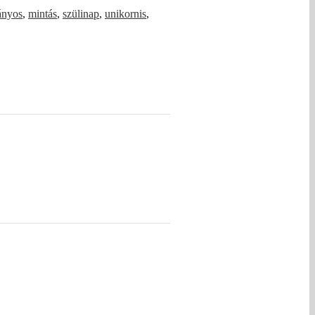
ányos
,
mintás
,
szülinap
,
unikornis
,