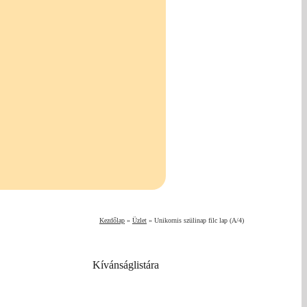
Kezdőlap
»
Üzlet
»
Unikornis szülinap filc lap (A/4)
Kívánságlistára