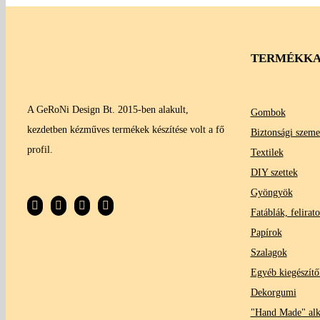
TERMÉKKA
A GeRoNi Design Bt. 2015-ben alakult,
Gombok
kezdetben kézműves termékek készítése volt a fő
Biztonsági szeme
profil.
Textilek
DIY szettek
Gyöngyök
Fatáblák, felirat
Papírok
Szalagok
Egyéb kiegészítő
Dekorgumi
"Hand Made" al