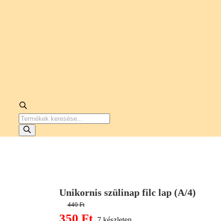
PRODUCTS
SEARCH
Unikornis szülinap filc lap (A/4)
440
Ft
Original
350
Ft
7 készleten