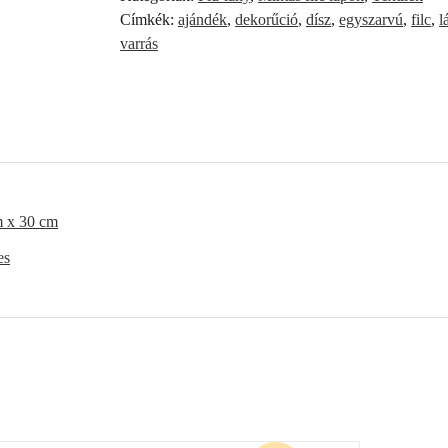
Címkék:
ajándék
,
dekorűció
,
dísz
,
egyszarvú
,
filc
,
l
varrás
m x 30 cm
es