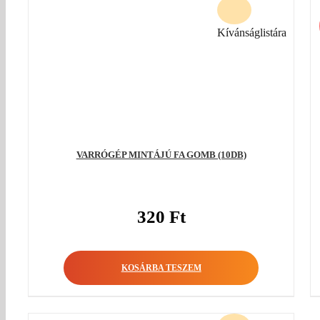
Kívánságlistára
VARRÓGÉP MINTÁJÚ FA GOMB (10DB)
320
Ft
KOSÁRBA TESZEM