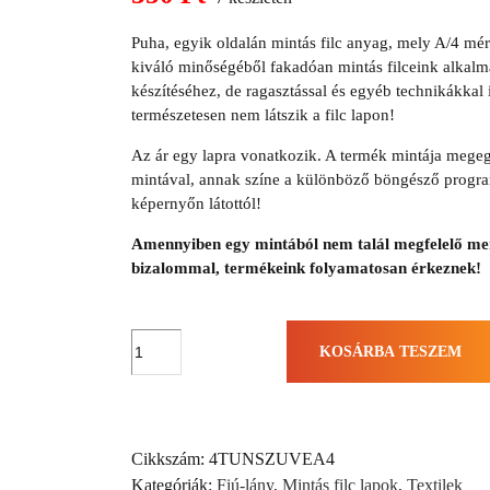
price
Current
was:
Puha, egyik oldalán mintás filc anyag, mely A/4 mér
price
440 Ft.
kiváló minőségéből fakadóan mintás filceink alkalm
is:
készítéséhez, de ragasztással és egyéb technikákkal i
350 Ft.
természetesen nem látszik a filc lapon!
Az ár egy lapra vonatkozik. A termék mintája megeg
mintával, annak színe a különböző böngésző program
képernyőn látottól!
Amennyiben egy mintából nem talál megfelelő men
bizalommal, termékeink folyamatosan érkeznek!
Unikornis
KOSÁRBA TESZEM
szülinap
filc
lap
(A/4)
Cikkszám:
4TUNSZUVEA4
mennyiség
Kategóriák:
Fiú-lány
,
Mintás filc lapok
,
Textilek