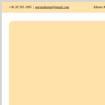
Kihagyás
+36 20 595 1095
|
geronidesign@gmail.com