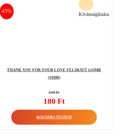
45%
Kívánságlistára
THANK YOU FOR YOUR LOVE FELIRATÚ GOMB
(10DB)
330
Ft
Original
180
Ft
price
Current
was:
KOSÁRBA TESZEM
price
330 Ft.
is:
180 Ft.