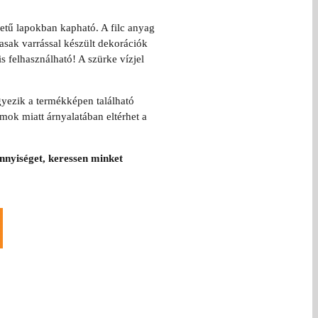
etű lapokban kapható. A filc anyag
asak varrással készült dekorációk
s felhasználható! A szürke vízjel
yezik a termékképen található
ok miatt árnyalatában eltérhet a
nyiséget, keressen minket