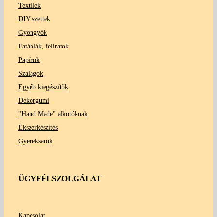
Textilek
DIY szettek
Gyöngyök
Fatáblák, feliratok
Papírok
Szalagok
Egyéb kiegészítők
Dekorgumi
"Hand Made" alkotóknak
Ékszerkészítés
Gyereksarok
ÜGYFÉLSZOLGÁLAT
Kapcsolat