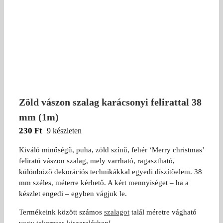
Zöld vászon szalag karácsonyi felirattal 38
mm (1m)
230
Ft
9 készleten
Kiváló minőségű, puha, zöld színű, fehér ‘Merry christmas’
feliratú vászon szalag, mely varrható, ragasztható,
különböző dekorációs technikákkal egyedi díszítőelem. 38
mm széles, méterre kérhető. A kért mennyiséget – ha a
készlet engedi – egyben vágjuk le.
Termékeink között számos
szalagot
talál méretre vágható