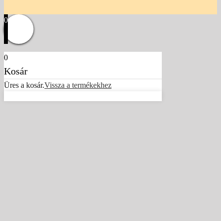
0
0
Kosár
Üres a kosár.
Vissza a termékekhez