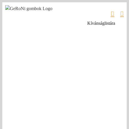
Kihagyás
Kívánságlistára