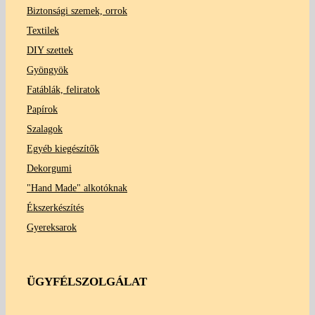
Biztonsági szemek, orrok
Textilek
DIY szettek
Gyöngyök
Fatáblák, feliratok
Papírok
Szalagok
Egyéb kiegészítők
Dekorgumi
"Hand Made" alkotóknak
Ékszerkészítés
Gyereksarok
ÜGYFÉLSZOLGÁLAT