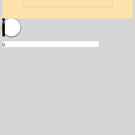
0
0
Kosár
Üres a kosár.
Vissza a termékekhez