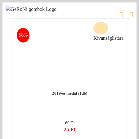
Kihagyás
58%
Kívánságlistára
2019-es medál (1db)
60
Ft
Original
25
Ft
price
Current