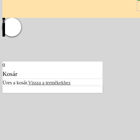
0
0
Kosár
Üres a kosár.
Vissza a termékekhez