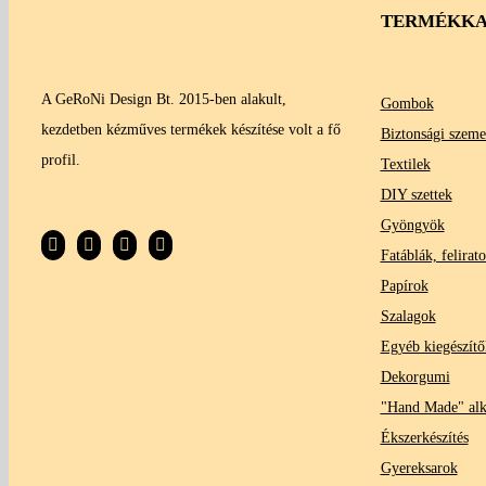
TERMÉKKA
A GeRoNi Design Bt. 2015-ben alakult,
Gombok
kezdetben kézműves termékek készítése volt a fő
Biztonsági szeme
profil.
Textilek
DIY szettek
Gyöngyök
Fatáblák, felirat
Papírok
Szalagok
Egyéb kiegészítő
Dekorgumi
"Hand Made" al
Ékszerkészítés
Gyereksarok