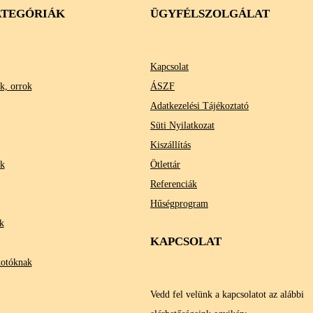
TEGÓRIÁK
ÜGYFÉLSZOLGÁLAT
Kapcsolat
k, orrok
ÁSZF
Adatkezelési Tájékoztató
Süti Nyilatkozat
Kiszállítás
ok
Ötlettár
Referenciák
Hűségprogram
k
KAPCSOLAT
kotóknak
Vedd fel velünk a kapcsolatot az alábbi