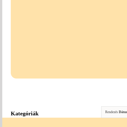
Rendezés
Dátu
Kategóriák
"HAND MADE" Alkotóknak