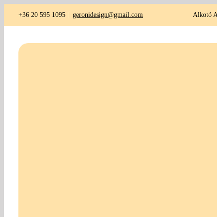
Kihagyás
+36 20 595 1095
|
geronidesign@gmail.com