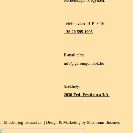
elérhetőségeink egyikén:
Telefonszám: H-P: 9-16
+36 20 595 1095
E-mail cím:
info@geronigombok.hu
Székhely:
2030 Érd, Festő utca 3/A.
| Minden jog fenntartva! | Design & Marketing by Maximum Business