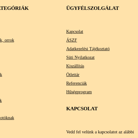
TEGÓRIÁK
ÜGYFÉLSZOLGÁLAT
Kapcsolat
k, orrok
ÁSZF
Adatkezelési Tájékoztató
Süti Nyilatkozat
Kiszállítás
ok
Ötlettár
Referenciák
Hűségprogram
k
KAPCSOLAT
kotóknak
Vedd fel velünk a kapcsolatot az alábbi