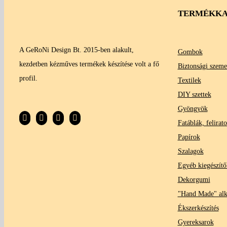
TERMÉKKA
A GeRoNi Design Bt. 2015-ben alakult,
Gombok
kezdetben kézműves termékek készítése volt a fő
Biztonsági szeme
profil.
Textilek
DIY szettek
Gyöngyök
Fatáblák, felirat
Papírok
Szalagok
Egyéb kiegészítő
Dekorgumi
"Hand Made" al
Ékszerkészítés
Gyereksarok