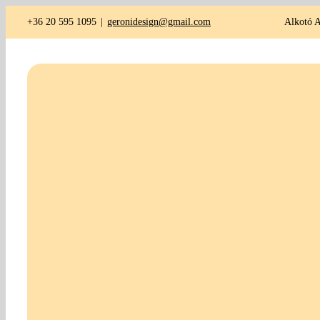
Kihagyás
+36 20 595 1095
|
geronidesign@gmail.com