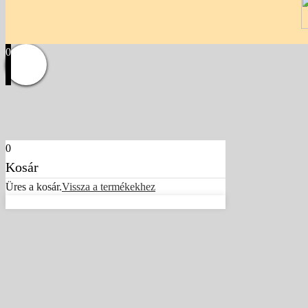
0
0
Kosár
Üres a kosár.
Vissza a termékekhez