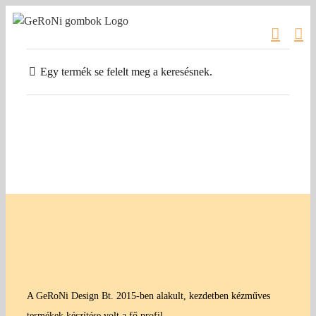
Kihagyás
Egy termék se felelt meg a keresésnek.
A GeRoNi Design Bt. 2015-ben alakult, kezdetben kézműves
termékek készítése volt a fő profil.