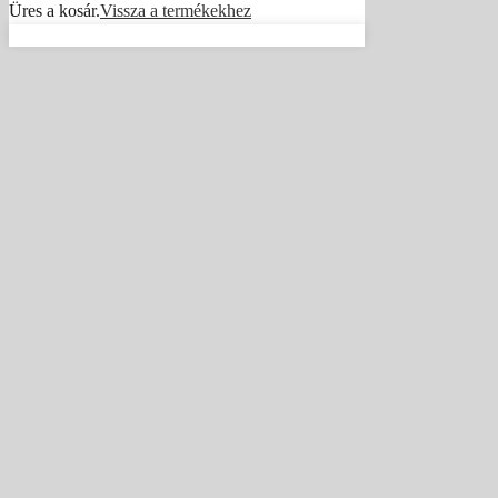
Üres a kosár.
Vissza a termékekhez