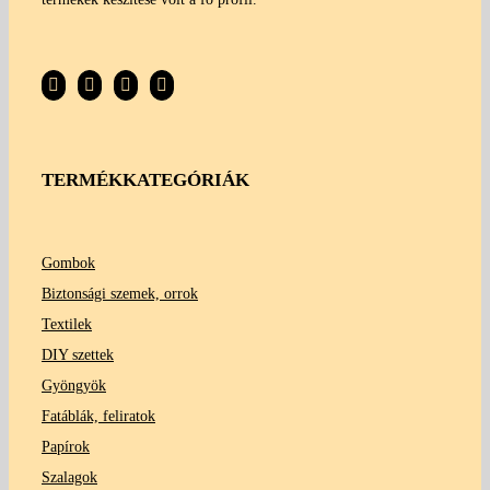
TERMÉKKATEGÓRIÁK
Gombok
Biztonsági szemek, orrok
Textilek
DIY szettek
Gyöngyök
Fatáblák, feliratok
Papírok
Szalagok