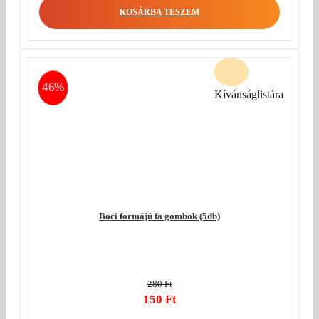
KOSÁRBA TESZEM
46%
Kívánságlistára
Boci formájú fa gombok (5db)
280
Ft
Original
150
Ft
price
Current