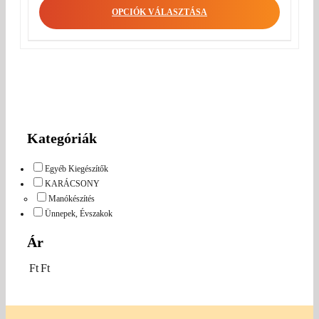
OPCIÓK VÁLASZTÁSA
Kategóriák
Egyéb Kiegészítők
KARÁCSONY
Manókészítés
Ünnepek, Évszakok
Ár
Ft
Ft