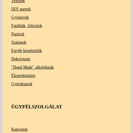
Textilek
DIY szettek
Gyöngyök
Fatáblák, feliratok
Papírok
Szalagok
Egyéb kiegészítők
Dekorgumi
"Hand Made" alkotóknak
Ékszerkészítés
Gyereksarok
ÜGYFÉLSZOLGÁLAT
Kapcsolat