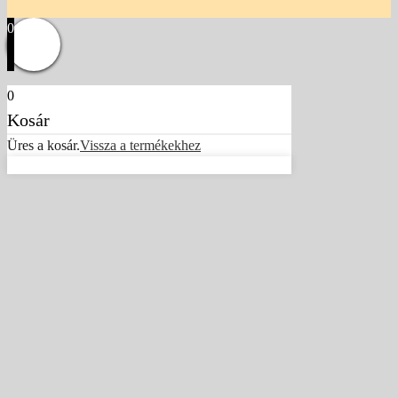
0
0
Kosár
Üres a kosár.
Vissza a termékekhez