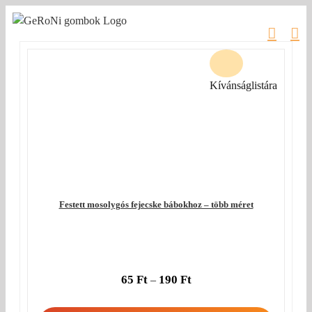
Kihagyás
Kívánságlistára
Festett mosolygós fejecske bábokhoz – több méret
65
Ft
190
Ft
–