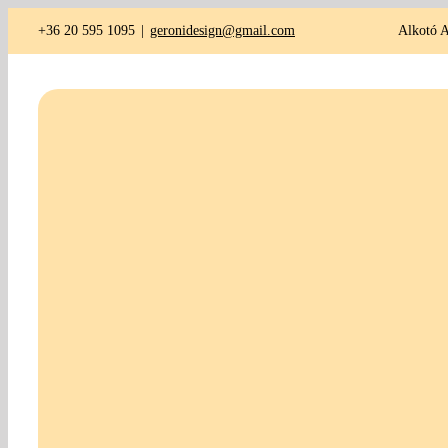
Kihagyás
+36 20 595 1095
|
geronidesign@gmail.com