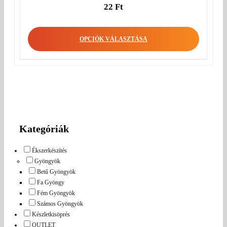
22
Ft
OPCIÓK VÁLASZTÁSA
Kategóriák
Ékszerkészítés
Gyöngyök
Betű Gyöngyök
Fa Gyöngy
Fém Gyöngyök
Számos Gyöngyök
Készletkisöprés
OUTLET