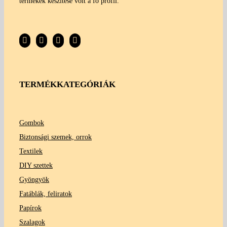
termékek készítése volt a fő profil.
TERMÉKKATEGÓRIÁK
Gombok
Biztonsági szemek, orrok
Textilek
DIY szettek
Gyöngyök
Fatáblák, feliratok
Papírok
Szalagok