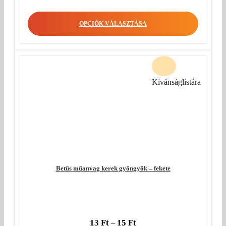
OPCIÓK VÁLASZTÁSA
Kívánságlistára
Betűs műanyag kerek gyöngyök – fekete
13
Ft
15
Ft
–