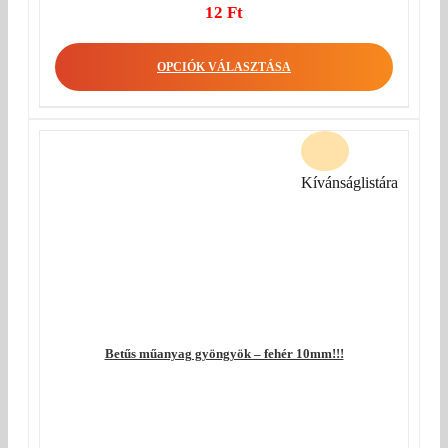
Original
12
Ft
price
Current
was:
price
OPCIÓK VÁLASZTÁSA
15 Ft.
is:
12 Ft.
Kívánságlistára
Betűs műanyag gyöngyök – fehér 10mm!!!