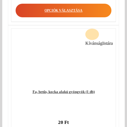
price
Current
was:
price
OPCIÓK VÁLASZTÁSA
35 Ft.
is:
28 Ft.
Kívánságlistára
Fa, betűs, kocka alakú gyöngyök (1 db)
20
Ft