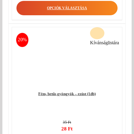
OPCIÓK VÁLASZTÁSA
20%
Kívánságlistára
Fém, betűs gyöngyök – ezüst (1db)
35
Ft
Original
28
Ft