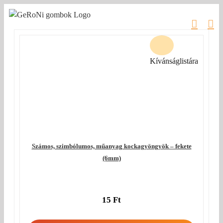
Kihagyás
Kívánságlistára
Számos, szimbólumos, műanyag kockagyöngyök – fekete
(6mm)
15
Ft