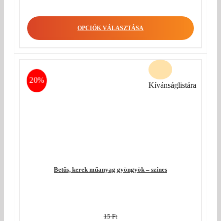
OPCIÓK VÁLASZTÁSA
20%
Kívánságlistára
Betűs, kerek műanyag gyöngyök – színes
15
Ft