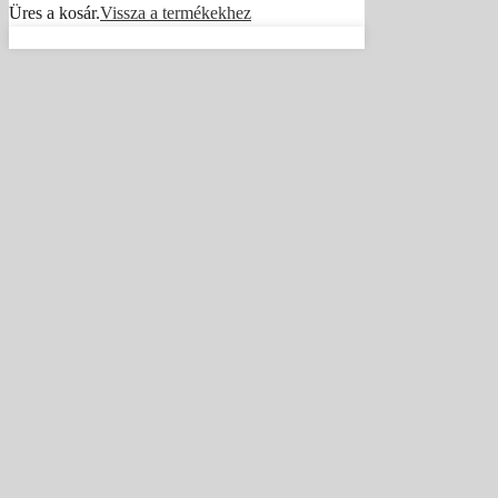
Üres a kosár.
Vissza a termékekhez