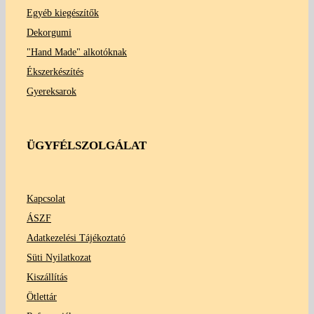
Egyéb kiegészítők
Dekorgumi
"Hand Made" alkotóknak
Ékszerkészítés
Gyereksarok
ÜGYFÉLSZOLGÁLAT
Kapcsolat
ÁSZF
Adatkezelési Tájékoztató
Süti Nyilatkozat
Kiszállítás
Ötlettár