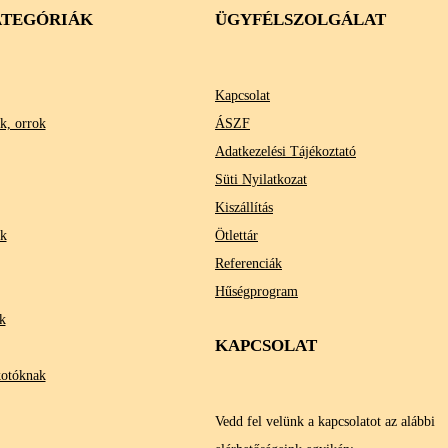
TEGÓRIÁK
ÜGYFÉLSZOLGÁLAT
Kapcsolat
k, orrok
ÁSZF
Adatkezelési Tájékoztató
Süti Nyilatkozat
Kiszállítás
ok
Ötlettár
Referenciák
Hűségprogram
k
KAPCSOLAT
kotóknak
Vedd fel velünk a kapcsolatot az alábbi