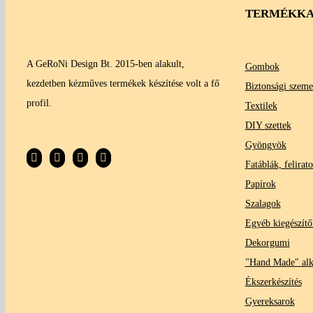
TERMÉKKA
A GeRoNi Design Bt. 2015-ben alakult,
Gombok
kezdetben kézműves termékek készítése volt a fő
Biztonsági szeme
profil.
Textilek
DIY szettek
Gyöngyök
Fatáblák, felirat
Papírok
Szalagok
Egyéb kiegészítő
Dekorgumi
"Hand Made" al
Ékszerkészítés
Gyereksarok