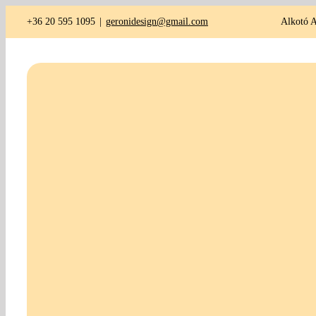
Kihagyás
+36 20 595 1095
|
geronidesign@gmail.com