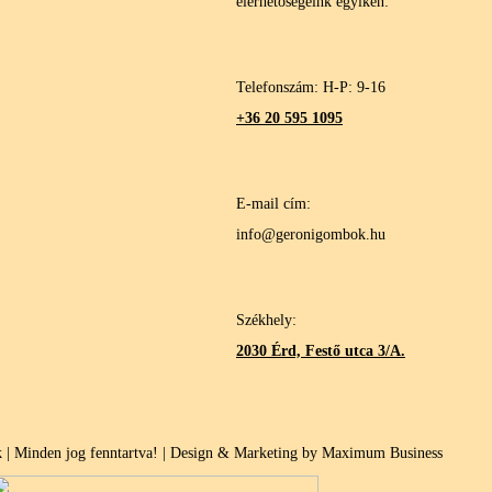
elérhetőségeink egyikén:
Telefonszám: H-P: 9-16
+36 20 595 1095
E-mail cím:
info@geronigombok.hu
Székhely:
2030 Érd, Festő utca 3/A.
| Minden jog fenntartva! | Design & Marketing by Maximum Business