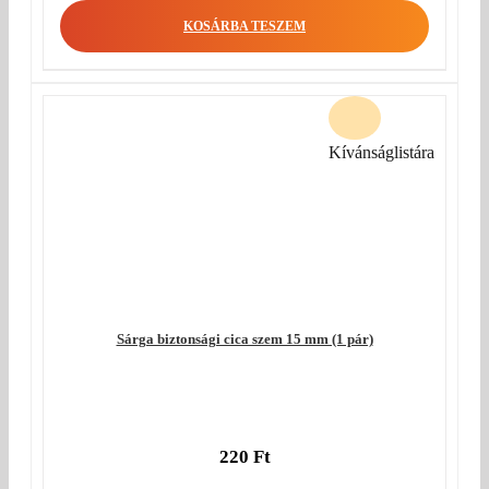
KOSÁRBA TESZEM
Kívánságlistára
Sárga biztonsági cica szem 15 mm (1 pár)
220
Ft