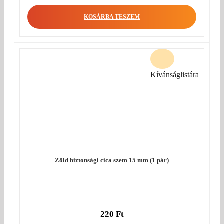
KOSÁRBA TESZEM
Kívánságlistára
Zöld biztonsági cica szem 15 mm (1 pár)
220
Ft