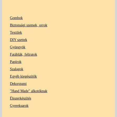
Gombok
Biztonsági szemek, orrok
Textilek
DIY szettek
Gyöngyök
Fatáblák, feliratok
Papírok
Szalagok
Egyéb kiegészítők
Dekorgumi
"Hand Made" alkotóknak
Ékszerkészítés
Gyereksarok