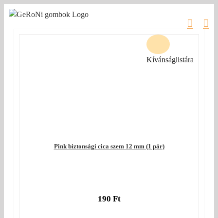
Kihagyás
Kívánságlistára
Pink biztonsági cica szem 12 mm (1 pár)
190
Ft