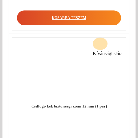
KOSÁRBA TESZEM
Kívánságlistára
Csillogó kék biztonsági szem 12 mm (1 pár)