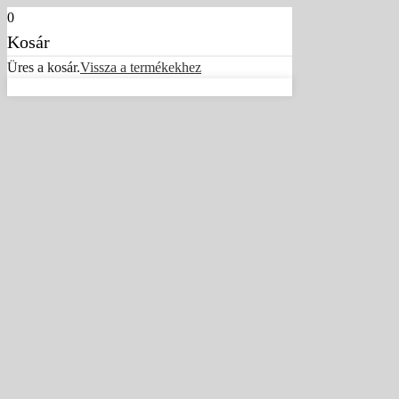
0
Kosár
Üres a kosár.
Vissza a termékekhez