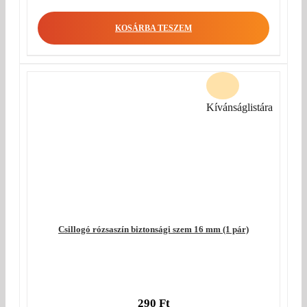
KOSÁRBA TESZEM
Kívánságlistára
Csillogó rózsaszín biztonsági szem 16 mm (1 pár)
290
Ft