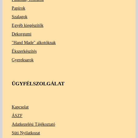
Papírok
Szalagok
Egyéb kiegészítők
Dekorgumi
"Hand Made" alkotóknak
Ékszerkészítés
Gyereksarok
ÜGYFÉLSZOLGÁLAT
Kapcsolat
ÁSZF
Adatkezelési Tájékoztató
Süti Nyilatkozat