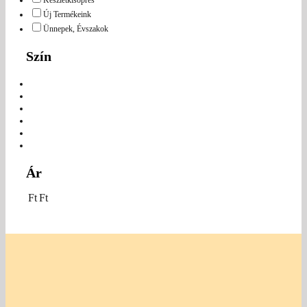
Készletkisöprés
Új Termékeink
Ünnepek, Évszakok
Szín
Ár
Ft
Ft