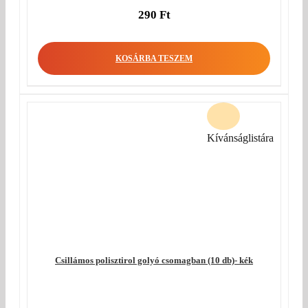
290
Ft
KOSÁRBA TESZEM
Kívánságlistára
Csillámos polisztirol golyó csomagban (10 db)- kék