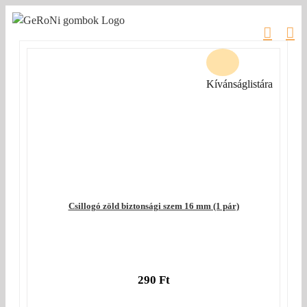
Kihagyás
Kívánságlistára
Csillogó zöld biztonsági szem 16 mm (1 pár)
290
Ft