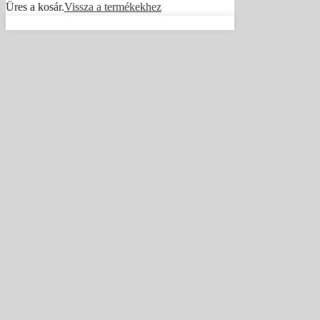
Üres a kosár.
Vissza a termékekhez