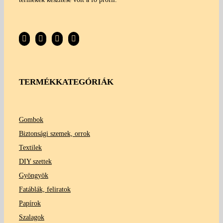
TERMÉKKATEGÓRIÁK
Gombok
Biztonsági szemek, orrok
Textilek
DIY szettek
Gyöngyök
Fatáblák, feliratok
Papírok
Szalagok