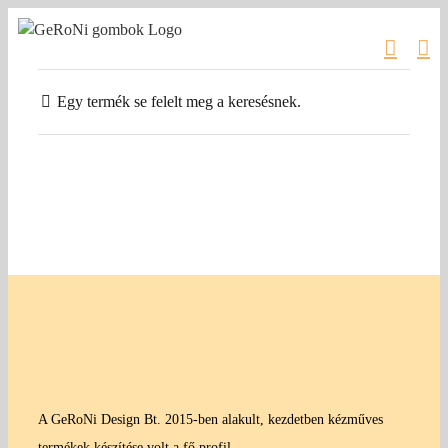
Kihagyás
Egy termék se felelt meg a keresésnek.
A GeRoNi Design Bt. 2015-ben alakult, kezdetben kézműves
termékek készítése volt a fő profil.