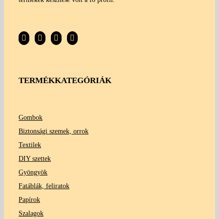
TERMÉKKATEGÓRIÁK
Gombok
Biztonsági szemek, orrok
Textilek
DIY szettek
Gyöngyök
Fatáblák, feliratok
Papírok
Szalagok