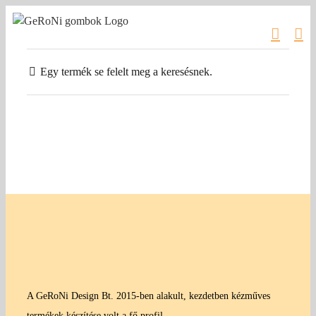
Kihagyás
Egy termék se felelt meg a keresésnek.
A GeRoNi Design Bt. 2015-ben alakult, kezdetben kézműves
termékek készítése volt a fő profil.