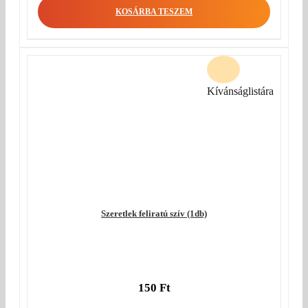
KOSÁRBA TESZEM
Kívánságlistára
Szeretlek feliratú szív (1db)
150
Ft