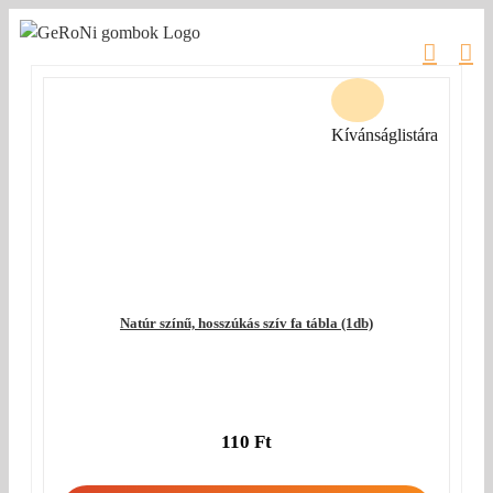
Kihagyás
Kívánságlistára
Natúr színű, hosszúkás szív fa tábla (1db)
110
Ft